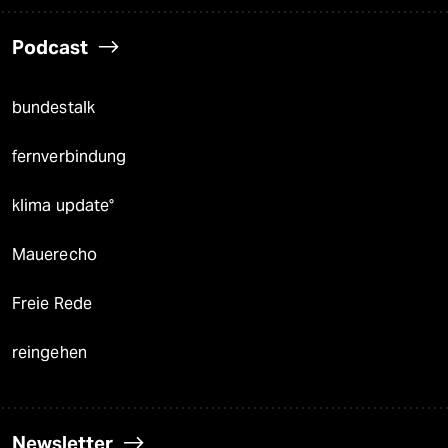
Podcast
bundestalk
fernverbindung
klima update°
Mauerecho
Freie Rede
reingehen
Newsletter