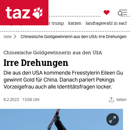

taz zahl ich
bergsteigen
usa unter trump
katzen
landtagswahl in sachs

taz zahl ich
spiele
Chinesische Goldgewinnerin aus den USA: Irre Drehungen
taz zahl ich
themen
Chinesische Goldgewinnerin aus den USA
Irre Drehungen
politik
Die aus den USA kommende Freestylerin Eileen Gu
öko
gewinnt Gold für China. Danach pariert Pekings
Vorzeigefrau auch alle Identitätsfragen locker.
gesellschaft
8.2.2022
13:06 Uhr
teilen
kultur
sport