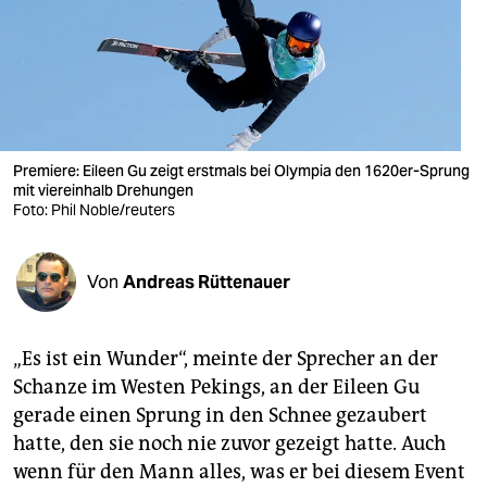
berlin
nord
wahrheit
verlag
Premiere: Eileen Gu zeigt erstmals bei Olympia den 1620er-Sprung
verlag
mit viereinhalb Drehungen
Foto: Phil Noble/reuters
veranstaltungen
shop
Von
Andreas Rüttenauer
fragen & hilfe
„Es ist ein Wunder“, meinte der Sprecher an der
unterstützen
Schanze im Westen Pekings, an der Eileen Gu
abo
gerade einen Sprung in den Schnee gezaubert
hatte, den sie noch nie zuvor gezeigt hatte. Auch
genossenschaft
wenn für den Mann alles, was er bei diesem Event