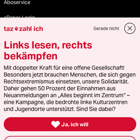
Aboservice
ePaper Login
taz
zahl ich
Gerade nicht

Downloads für Abonnierende
Links lesen, rechts
bekämpfen
© 2026 taz Verlags und Vertriebs GmbH
Alle Rechte vorbehalten. Bei rechtlichen Fragen oder für Genehmigungen
Mit doppelter Kraft für eine offene Gesellschaft!
wenden Sie sich bitte an
lizenzen@taz.de
Besonders jetzt brauchen Menschen, die sich gegen
Rechtsextremismus einsetzen, unsere Solidarität.
Daher gehen 50 Prozent der Einnahmen aus
Feedback
Redaktionsstatut
Kommune-Richtlinien
KI-
Neuanmeldungen an „Alles beginnt im Zentrum“ –
eine Kampagne, die bedrohte linke Kulturzentren
Leitlinie
Informant
Datenschutz
Impressum
AGB
und Jugendorte unterstützt. Sind Sie dabei?
Seitenwende
Einwilligungen widerrufen (Ads)

Ja, ich will