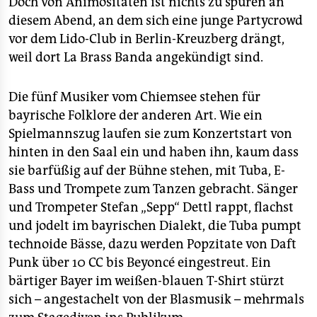
Doch von Animositäten ist nichts zu spüren an
epaper login
diesem Abend, an dem sich eine junge Partycrowd
vor dem Lido-Club in Berlin-Kreuzberg drängt,
weil dort La Brass Banda angekündigt sind.
Die fünf Musiker vom Chiemsee stehen für
bayrische Folklore der anderen Art. Wie ein
Spielmannszug laufen sie zum Konzertstart von
hinten in den Saal ein und haben ihn, kaum dass
sie barfüßig auf der Bühne stehen, mit Tuba, E-
Bass und Trompete zum Tanzen gebracht. Sänger
und Trompeter Stefan „Sepp“ Dettl rappt, flachst
und jodelt im bayrischen Dialekt, die Tuba pumpt
technoide Bässe, dazu werden Popzitate von Daft
Punk über 10 CC bis Beyoncé eingestreut. Ein
bärtiger Bayer im weißen-blauen T-Shirt stürzt
sich – angestachelt von der Blasmusik – mehrmals