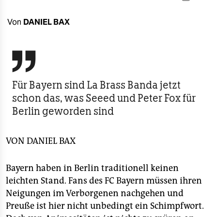
berlin
nord
Von
DANIEL BAX
wahrheit

verlag
Für Bayern sind La Brass Banda jetzt
verlag
schon das, was Seeed und Peter Fox für
veranstaltungen
Berlin geworden sind
shop
VON
DANIEL BAX
fragen & hilfe
unterstützen
Bayern haben in Berlin traditionell keinen
leichten Stand. Fans des FC Bayern müssen ihren
abo
Neigungen im Verborgenen nachgehen und
genossenschaft
Preuße ist hier nicht unbedingt ein Schimpfwort.