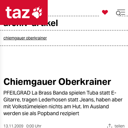

taz zahl ich
archiv-artikel

taz zahl ich
taz zahl ich
chiemgauer oberkrainer
themen
politik
öko
Chiemgauer Oberkrainer
gesellschaft
PFEILGRAD La Brass Banda spielen Tuba statt E-
Gitarre, tragen Lederhosen statt Jeans, haben aber
kultur
mit Volkstümeleien nichts am Hut. Im Ausland
werden sie als Popband rezipiert
sport
13.11.2009
0:00 Uhr
teilen