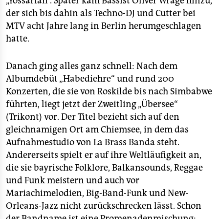
„Yossarian“. Später kam Bassist Oliver Wrage hinzu,
der sich bis dahin als Techno-DJ und Cutter bei
MTV acht Jahre lang in Berlin herumgeschlagen
hatte.
Danach ging alles ganz schnell: Nach dem
Albumdebüt „Habediehre“ und rund 200
Konzerten, die sie von Roskilde bis nach Simbabwe
führten, liegt jetzt der Zweitling „Übersee“
(Trikont) vor. Der Titel bezieht sich auf den
gleichnamigen Ort am Chiemsee, in dem das
Aufnahmestudio von La Brass Banda steht.
Andererseits spielt er auf ihre Weltläufigkeit an,
die sie bayrische Folklore, Balkansounds, Reggae
und Funk meistern und auch vor
Mariachimelodien, Big-Band-Funk und New-
Orleans-Jazz nicht zurückschrecken lässt. Schon
der Bandname ist eine Promenadenmischung: