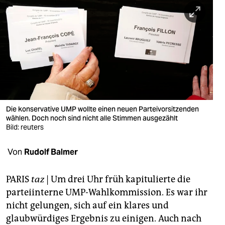
berlin
nord
wahrheit
verlag
verlag
veranstaltungen
Die konservative UMP wollte einen neuen Parteivorsitzenden
wählen. Doch noch sind nicht alle Stimmen ausgezählt
shop
Bild: reuters
fragen & hilfe
Von
Rudolf Balmer
unterstützen
PARIS
taz
| Um drei Uhr früh kapitulierte die
abo
parteiinterne UMP-Wahlkommission. Es war ihr
nicht gelungen, sich auf ein klares und
genossenschaft
glaubwürdiges Ergebnis zu einigen. Auch nach