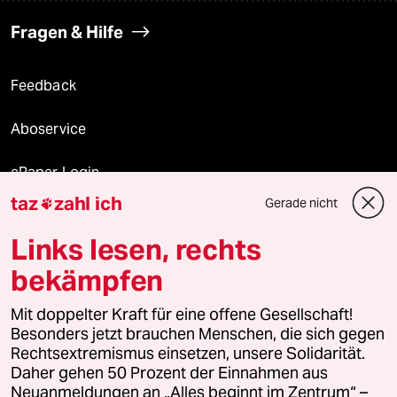
Fragen & Hilfe
Feedback
Aboservice
ePaper Login
taz
zahl ich
Gerade nicht

Downloads für Abonnierende
Links lesen, rechts
bekämpfen
© 2026 taz Verlags und Vertriebs GmbH
Alle Rechte vorbehalten. Bei rechtlichen Fragen oder für Genehmigungen
Mit doppelter Kraft für eine offene Gesellschaft!
wenden Sie sich bitte an
lizenzen@taz.de
Besonders jetzt brauchen Menschen, die sich gegen
Rechtsextremismus einsetzen, unsere Solidarität.
Daher gehen 50 Prozent der Einnahmen aus
Feedback
Redaktionsstatut
Kommune-Richtlinien
KI-
Neuanmeldungen an „Alles beginnt im Zentrum“ –