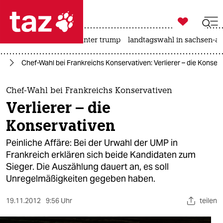

taz zahl ich
nahost-konflikt
usa unter trump
landtagswahl in sachsen-an

taz zahl ich
ch
Chef-Wahl bei Frankreichs Konservativen: Verlierer – die Konser
taz zahl ich
themen
Chef-Wahl bei Frankreichs Konservativen
Verlierer – die
politik
Konservativen
öko
Peinliche Affäre: Bei der Urwahl der UMP in
Frankreich erklären sich beide Kandidaten zum
gesellschaft
Sieger. Die Auszählung dauert an, es soll
Unregelmäßigkeiten gegeben haben.
kultur
sport
19.11.2012
9:56 Uhr
teilen