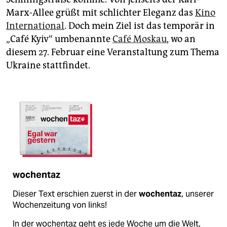
epaper login
Marx-Allee grüßt mit schlichter Eleganz das
Kino
International
. Doch mein Ziel ist das temporär in
„Café Kyiv“ umbenannte
Café Moskau
, wo an
diesem 27. Februar eine Veranstaltung zum Thema
Ukrai­ne stattfindet.
wochentaz
Dieser Text erschien zuerst in der
wochentaz
, unserer
Wochenzeitung von links!
In der wochentaz geht es jede Woche um die Welt,