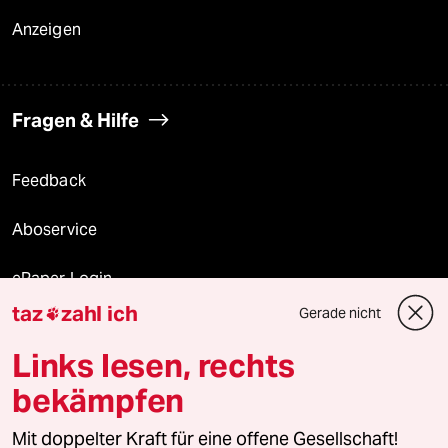
Anzeigen
Fragen & Hilfe
Feedback
Aboservice
ePaper Login
taz
zahl ich
Gerade nicht

Downloads für Abonnierende
Links lesen, rechts
bekämpfen
© 2026 taz Verlags und Vertriebs GmbH
Alle Rechte vorbehalten. Bei rechtlichen Fragen oder für Genehmigungen
Mit doppelter Kraft für eine offene Gesellschaft!