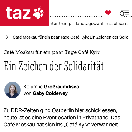

taz zahl ich
nahost-konflikt
usa unter trump
landtagswahl in sachsen-an

taz zahl ich
nd
Café Moskau für ein paar Tage Café Kyiv: Ein Zeichen der Solidar
taz zahl ich
themen
Café Moskau für ein paar Tage Café Kyiv
Ein Zeichen der Solidarität
politik
öko
Kolumne
Großraumdisco
gesellschaft
von
Gaby Coldewey
kultur
Zu DDR-Zeiten ging Ostberlin hier schick essen,
heute ist es eine Event­location in Privathand. Das
sport
Café Moskau hat sich ins „Café Kyiv“ verwandelt.