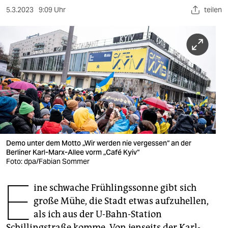
berlin
5.3.2023
9:09 Uhr
teilen
nord
wahrheit
verlag
verlag
veranstaltungen
shop
Demo unter dem Motto „Wir werden nie vergessen“ an der
fragen & hilfe
Berliner Karl-Marx-Allee vorm „Café Kyiv“
Foto: dpa/Fabian Sommer
unterstützen
E
ine schwache Frühlingssonne gibt sich
abo
große Mühe, die Stadt etwas aufzuhellen,
genossenschaft
als ich aus der U-Bahn-Station
Schillingstraße komme. Von jenseits der Karl-