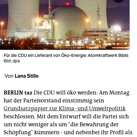
berlin
nord
wahrheit
verlag
verlag
Für die CDU ein Lieferant von Öko-Energie: Atomkraftwerk Biblis
Bild: dpa
veranstaltungen
Von
Lana Stille
shop
fragen & hilfe
BERLIN
taz
Die CDU will öko werden: Am Montag
hat der Parteivorstand einstimmig sein
unterstützen
Grundsatzpapier zur Klima- und Umweltpolitik
abo
beschlossen. Mit dem Entwurf will die Partei sich
um nicht weniger als um "die Bewahrung der
genossenschaft
Schöpfung" kümmern - und nebenbei ihr Profil als