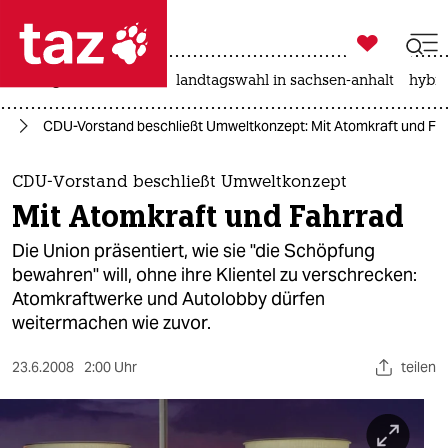

taz zahl ich
niedrigwasser
rente
landtagswahl in sachsen-anhalt
hybri

taz zahl ich
nd
CDU-Vorstand beschließt Umweltkonzept: Mit Atomkraft und Fa
taz zahl ich
themen
CDU-Vorstand beschließt Umweltkonzept
Mit Atomkraft und Fahrrad
politik
Die Union präsentiert, wie sie "die Schöpfung
öko
bewahren" will, ohne ihre Klientel zu verschrecken:
Atomkraftwerke und Autolobby dürfen
gesellschaft
weitermachen wie zuvor.
kultur
23.6.2008
2:00 Uhr
teilen
sport