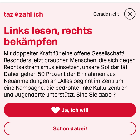
Denn wenn wir die ganzen Milliarden an
taz
zahl ich
Gerade nicht

Subventionen, mit denen wir zurzeit unsere
umweltverpestenden Kohle- und Kernkraft
Links lesen, rechts
finanzieren, für erneuerbare Energien einsetzen
würden, wären wir schon einen gigantischen
bekämpfen
Schritt weiter. Dass ist meine Art von "Klarblick
und Sachverstand", und deshalb treibt es mich
Mit doppelter Kraft für eine offene Gesellschaft!
beim jetzigen Programm definitiv nicht zur
Besonders jetzt brauchen Menschen, die sich gegen
CDU...
Rechtsextremismus einsetzen, unsere Solidarität.
Daher gehen 50 Prozent der Einnahmen aus
Neuanmeldungen an „Alles beginnt im Zentrum“ –
sekret
S
eine Kampagne, die bedrohte linke Kulturzentren
und Jugendorte unterstützt. Sind Sie dabei?
11.02.2011
,
17:46 Uhr
Wenn man nur die reine Energiegewinnung aus

Ja, ich will
Uran betrachtet ist diese natürlich gute für die
Umwelt bzgl. CO_2 und Co. Betrachtet man
jedoch auch den Abbau des Urans so wird die
Schon dabei!
Klima-Bilanz schnell sehr negativ. Dass die CDU
soweit nicht denken kann und natürlich nur an