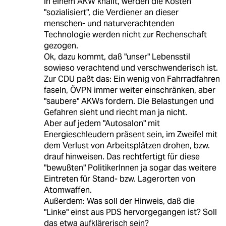
in einem AKW knallt, werden die Kosten
"sozialisiert", die Verdiener an dieser
menschen- und naturverachtenden
Technologie werden nicht zur Rechenschaft
gezogen.
Ok, dazu kommt, daß "unser" Lebensstil
sowieso verachtend und verschwenderisch ist.
Zur CDU paßt das: Ein wenig von Fahrradfahren
faseln, ÖVPN immer weiter einschränken, aber
"saubere" AKWs fordern. Die Belastungen und
Gefahren sieht und riecht man ja nicht.
Aber auf jedem "Autosalon" mit
Energieschleudern präsent sein, im Zweifel mit
dem Verlust von Arbeitsplätzen drohen, bzw.
drauf hinweisen. Das rechtfertigt für diese
"bewußten" PolitikerInnen ja sogar das weitere
Eintreten für Stand- bzw. Lagerorten von
Atomwaffen.
Außerdem: Was soll der Hinweis, daß die
"Linke" einst aus PDS hervorgegangen ist? Soll
das etwa aufklärerisch sein?