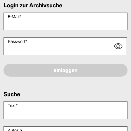
Login zur Archivsuche
E-Mail
*
Passwort
*
Bitte füllen Sie alle Pflichtfelder (*) aus, um fortfahren zu können.
Suche
Text
*
AutorIn