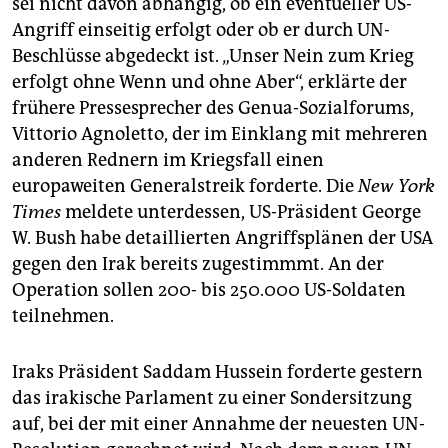
sei nicht davon abhängig, ob ein eventueller US-
epaper login
Angriff einseitig erfolgt oder ob er durch UN-
Beschlüsse abgedeckt ist. „Unser Nein zum Krieg
erfolgt ohne Wenn und ohne Aber“, erklärte der
frühere Pressesprecher des Genua-Sozialforums,
Vittorio Agnoletto, der im Einklang mit mehreren
anderen Rednern im Kriegsfall einen
europaweiten Generalstreik forderte. Die
New York
Times
meldete unterdessen, US-Präsident George
W. Bush habe detaillierten Angriffsplänen der USA
gegen den Irak bereits zugestimmmt. An der
Operation sollen 200- bis 250.000 US-Soldaten
teilnehmen.
Iraks Präsident Saddam Hussein forderte gestern
das irakische Parlament zu einer Sondersitzung
auf, bei der mit einer Annahme der neuesten UN-