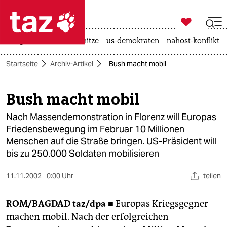

taz zahl ich
krieg in der ukraine
hitze
us-demokraten
nahost-konflikt

taz zahl ich
Startseite
Archiv-Artikel
Bush macht mobil
taz zahl ich
themen
Bush macht mobil
politik
Nach Massendemonstration in Florenz will Europas
Friedensbewegung im Februar 10 Millionen
öko
Menschen auf die Straße bringen. US-Präsident will
bis zu 250.000 Soldaten mobilisieren
gesellschaft
11.11.2002
0:00 Uhr
teilen
kultur
ROM/BAGDAD
taz/dpa ■
Europas Kriegsgegner
sport
machen mobil. Nach der erfolgreichen