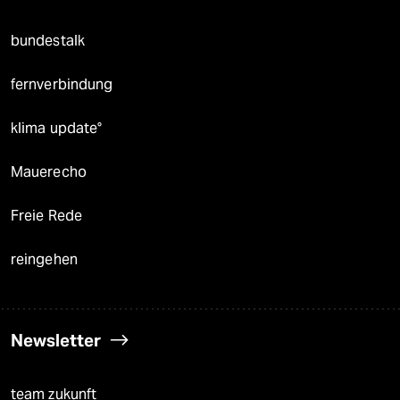
bundestalk
fernverbindung
klima update°
Mauerecho
Freie Rede
reingehen
Newsletter
team zukunft