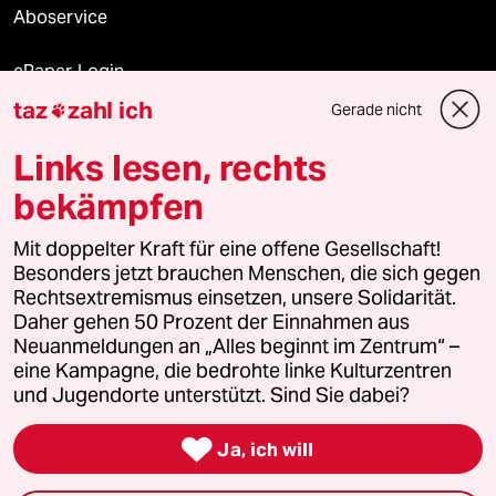
Aboservice
ePaper Login
taz
zahl ich
Gerade nicht

Downloads für Abonnierende
Links lesen, rechts
bekämpfen
© 2026 taz Verlags und Vertriebs GmbH
Mit doppelter Kraft für eine offene Gesellschaft!
Alle Rechte vorbehalten. Bei rechtlichen Fragen oder für Genehmigungen
wenden Sie sich bitte an
lizenzen@taz.de
Besonders jetzt brauchen Menschen, die sich gegen
Rechtsextremismus einsetzen, unsere Solidarität.
Daher gehen 50 Prozent der Einnahmen aus
Feedback
Redaktionsstatut
Kommune-Richtlinien
KI-
Neuanmeldungen an „Alles beginnt im Zentrum“ –
eine Kampagne, die bedrohte linke Kulturzentren
Leitlinie
Informant
Datenschutz
Impressum
AGB
und Jugendorte unterstützt. Sind Sie dabei?
Seitenwende
Einwilligungen widerrufen (Ads)

Ja, ich will