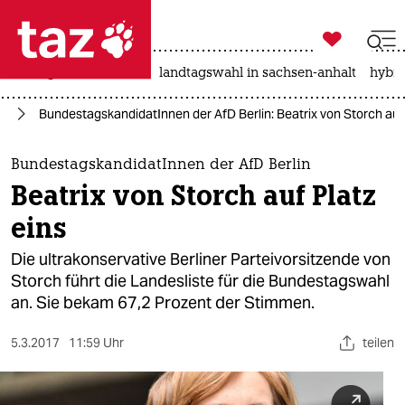

taz zahl ich
niedrigwasser
rente
landtagswahl in sachsen-anhalt
hybri

taz zahl ich
lin
BundestagskandidatInnen der AfD Berlin: Beatrix von Storch auf 
taz zahl ich
themen
BundestagskandidatInnen der AfD Berlin
Beatrix von Storch auf Platz
politik
eins
öko
Die ultrakonservative Berliner Parteivorsitzende von
Storch führt die Landesliste für die Bundestagswahl
gesellschaft
an. Sie bekam 67,2 Prozent der Stimmen.
kultur
5.3.2017
11:59 Uhr
teilen
sport