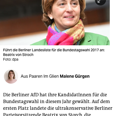
berlin
nord
wahrheit
verlag
verlag
Führt die Berliner Landesliste für die Bundestagswahl 2017 an:
Beatrix von Stroch
veranstaltungen
Foto: dpa
shop
fragen & hilfe
Aus Paaren Im Glien
Malene Gürgen
unterstützen
Die Berliner AfD hat ihre KandidatInnen für die
abo
Bundestagswahl in diesem Jahr gewählt. Auf dem
genossenschaft
ersten Platz landete die ultrakonservative Berliner
Parteivorsitzende Beatrix von Storch, die