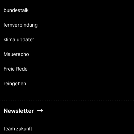
bundestalk
fernverbindung
klima update°
Mauerecho
Freie Rede
reingehen
Newsletter
team zukunft