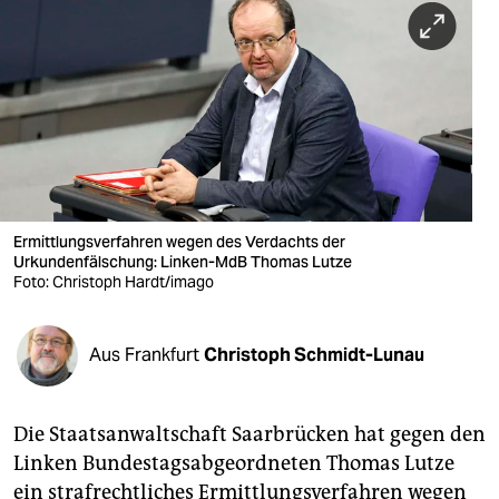
berlin
nord
wahrheit
verlag
verlag
veranstaltungen
Ermittlungsverfahren wegen des Verdachts der
Urkundenfälschung: Linken-MdB Thomas Lutze
Foto: Christoph Hardt/imago
shop
fragen & hilfe
Aus Frankfurt
Christoph Schmidt-Lunau
unterstützen
abo
Die Staatsanwaltschaft Saarbrücken hat gegen den
genossenschaft
Linken Bundestagsabgeordneten Thomas Lutze
ein strafrechtliches Ermittlungsverfahren wegen