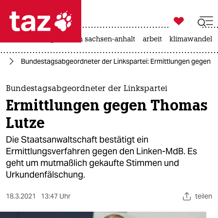

taz zahl ich
hitze
landtagswahl in sachsen-anhalt
arbeit
klimawandel

taz zahl ich
nd
Bundestagsabgeordneter der Linkspartei: Ermittlungen gegen 
taz zahl ich
themen
Bundestagsabgeordneter der Linkspartei
Ermittlungen gegen Thomas
politik
Lutze
öko
Die Staatsanwaltschaft bestätigt ein
Ermittlungsverfahren gegen den Linken-MdB. Es
gesellschaft
geht um mutmaßlich gekaufte Stimmen und
Urkundenfälschung.
kultur
sport
18.3.2021
13:47 Uhr
teilen