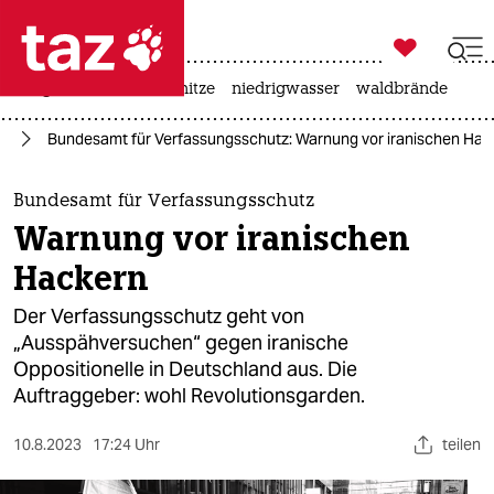

taz zahl ich
krieg in der ukraine
hitze
niedrigwasser
waldbrände

taz zahl ich
an
Bundesamt für Verfassungsschutz: Warnung vor iranischen Hac
taz zahl ich
themen
Bundesamt für Verfassungsschutz
Warnung vor iranischen
politik
Hackern
öko
Der Verfassungsschutz geht von
„Ausspähversuchen“ gegen iranische
gesellschaft
Oppositionelle in Deutschland aus. Die
Auftraggeber: wohl Revolutionsgarden.
kultur
sport
10.8.2023
17:24 Uhr
teilen