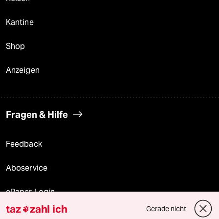
Kantine
Shop
Anzeigen
Fragen & Hilfe
Feedback
Aboservice
ePaper Login
taz
zahl ich
Gerade nicht

Downloads für Abonnierende