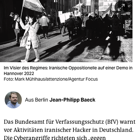
berlin
nord
wahrheit
verlag
verlag
veranstaltungen
Im Visier des Regimes: Iranische Oppositionelle auf einer Demo in
Hannover 2022
shop
Foto: Mark Mühlhaus/attenzione/Agentur Focus
fragen & hilfe
Aus Berlin
Jean-Philipp Baeck
unterstützen
abo
Das Bundesamt für Verfassungsschutz (BfV) warnt
genossenschaft
vor Aktivitäten iranischer Hacker in Deutschland.
Die Cyberangriffe richteten sich „gegen