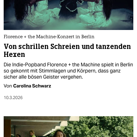
berlin
nord
wahrheit
Florence + the Machine-Konzert in Berlin
verlag
Von schrillen Schreien und tanzenden
Hexen
verlag
Die Indie-Popband Florence + the Machine spielt in Berlin
veranstaltungen
so gekonnt mit Stimmlagen und Körpern, dass ganz
sicher alle bösen Geister vergehen.
shop
Von
Carolina Schwarz
fragen & hilfe
10.3.2026
unterstützen
abo
genossenschaft