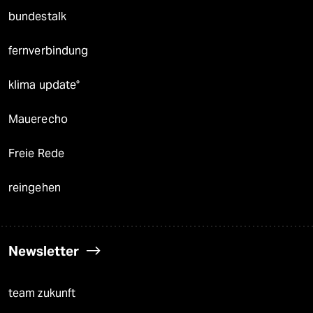
bundestalk
fernverbindung
klima update°
Mauerecho
Freie Rede
reingehen
Newsletter
team zukunft