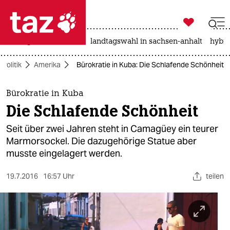

taz zahl ich
niedrigwasser
rente
landtagswahl in sachsen-anhalt
hybri

taz zahl ich
Politik
Amerika
Bürokratie in Kuba: Die Schlafende Schönheit
taz zahl ich
themen
Bürokratie in Kuba
Die Schlafende Schönheit
politik
Seit über zwei Jahren steht in Camagüey ein teurer
öko
Marmorsockel. Die dazugehörige Statue aber
musste eingelagert werden.
gesellschaft
19.7.2016
16:57 Uhr
teilen
kultur
sport