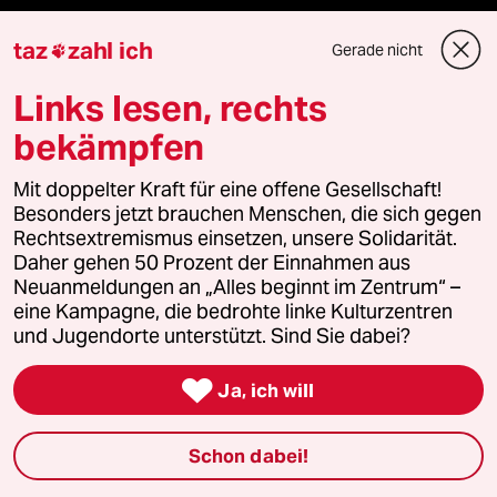
taz Blogs
taz
zahl ich
Gerade nicht

taz FUTURZWEI
Links lesen, rechts
bekämpfen
Le Monde diplomatique
Mit doppelter Kraft für eine offene Gesellschaft!
taz Archiv
Besonders jetzt brauchen Menschen, die sich gegen
Rechtsextremismus einsetzen, unsere Solidarität.
Daher gehen 50 Prozent der Einnahmen aus
Neuanmeldungen an „Alles beginnt im Zentrum“ –
Mehr taz Angebote
eine Kampagne, die bedrohte linke Kulturzentren
und Jugendorte unterstützt. Sind Sie dabei?
Reisen

Ja, ich will
Kantine
Schon dabei!
Shop