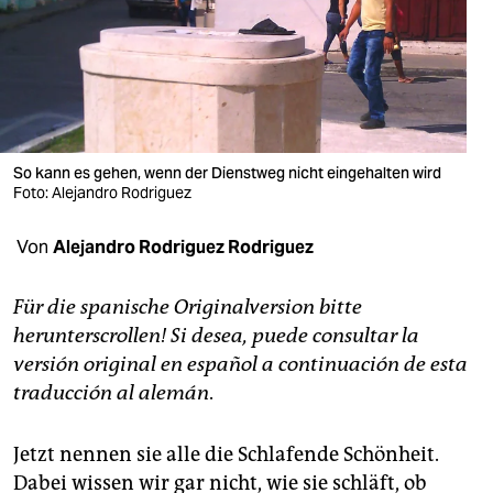
berlin
nord
wahrheit
verlag
So kann es gehen, wenn der Dienstweg nicht eingehalten wird
verlag
Foto: Alejandro Rodriguez
veranstaltungen
Von
Alejandro Rodriguez Rodriguez
shop
Für die spanische Originalversion bitte
fragen & hilfe
herunterscrollen! Si desea, puede consultar la
versión original en español a continuación de esta
unterstützen
traducción al alemán
.
abo
Jetzt nennen sie alle die Schlafende Schönheit.
genossenschaft
Dabei wissen wir gar nicht, wie sie schläft, ob