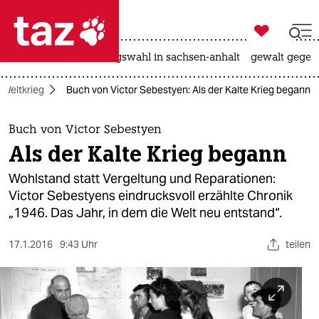

taz zahl ich
hitze
surfen
landtagswahl in sachsen-anhalt
gewalt gegen

taz zahl ich
 Weltkrieg
Buch von Victor Sebestyen: Als der Kalte Krieg begann
taz zahl ich
themen
Buch von Victor Sebestyen
Als der Kalte Krieg begann
politik
Wohlstand statt Vergeltung und Reparationen:
öko
Victor Sebestyens eindrucksvoll erzählte Chronik
„1946. Das Jahr, in dem die Welt neu entstand“.
gesellschaft
17.1.2016
9:43 Uhr
teilen
kultur
sport