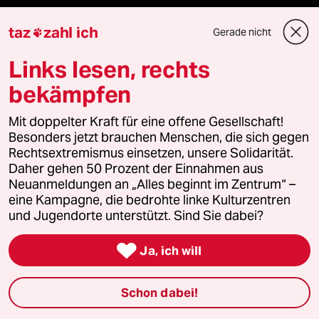
Reisen
taz
zahl ich
Gerade nicht

Links lesen, rechts
Kantine
bekämpfen
Shop
Mit doppelter Kraft für eine offene Gesellschaft!
Anzeigen
Besonders jetzt brauchen Menschen, die sich gegen
Rechtsextremismus einsetzen, unsere Solidarität.
Daher gehen 50 Prozent der Einnahmen aus
Neuanmeldungen an „Alles beginnt im Zentrum“ –
Fragen & Hilfe
eine Kampagne, die bedrohte linke Kulturzentren
und Jugendorte unterstützt. Sind Sie dabei?
Feedback

Ja, ich will
Aboservice
Schon dabei!
ePaper Login