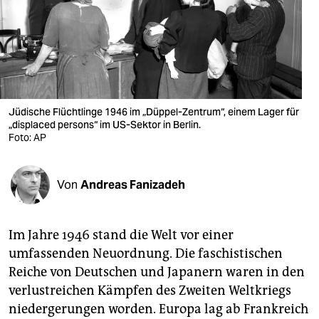
berlin
nord
wahrheit
verlag
Jüdische Flüchtlinge 1946 im „Düppel-Zentrum“, einem Lager für
verlag
„displaced persons“ im US-Sektor in Berlin.
Foto: AP
veranstaltungen
shop
Von
Andreas Fanizadeh
fragen & hilfe
Im Jahre 1946 stand die Welt vor einer
unterstützen
umfassenden Neuordnung. Die faschistischen
abo
Reiche von Deutschen und Japanern waren in den
verlustreichen Kämpfen des Zweiten Weltkriegs
genossenschaft
niedergerungen worden. Europa lag ab Frankreich