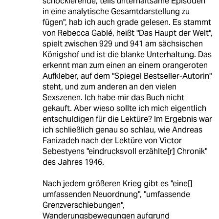
schockierende, teils unterhaltsame Episoden
in eine analytische Gesamtdarstellung zu
fügen", hab ich auch grade gelesen. Es stammt
von Rebecca Gablé, heißt "Das Haupt der Welt",
spielt zwischen 929 und 941 am sächsischen
Königshof und ist die blanke Unterhaltung. Das
erkennt man zum einen an einem orangeroten
Aufkleber, auf dem "Spiegel Bestseller-Autorin"
steht, und zum anderen an den vielen
Sexszenen. Ich habe mir das Buch nicht
gekauft. Aber wieso sollte ich mich eigentlich
entschuldigen für die Lektüre? Im Ergebnis war
ich schließlich genau so schlau, wie Andreas
Fanizadeh nach der Lektüre von Victor
Sebestyens "eindrucksvoll erzählte[r] Chronik"
des Jahres 1946.
Nach jedem größeren Krieg gibt es "eine[]
umfassenden Neuordnung", "umfassende
Grenzverschiebungen",
Wanderungsbewegungen aufgrund