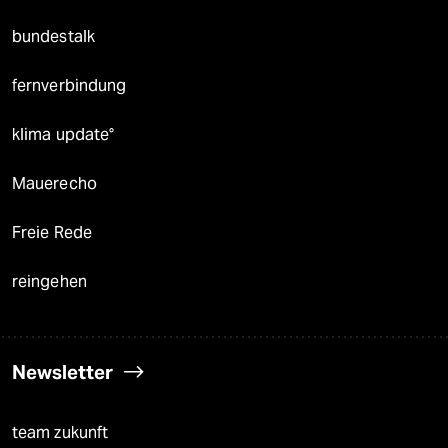
bundestalk
fernverbindung
klima update°
Mauerecho
Freie Rede
reingehen
Newsletter
team zukunft