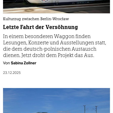
berlin
nord
Kulturzug zwischen Berlin-Wrocław
wahrheit
Letzte Fahrt der Versöhnung
verlag
In einem besonderen Waggon finden
Lesungen, Konzerte und Ausstellungen statt,
verlag
die dem deutsch-polnischen Austausch
veranstaltungen
dienen. Jetzt droht dem Projekt das Aus.
Von
Sabina Zollner
shop
23.12.2025
fragen & hilfe
unterstützen
abo
genossenschaft