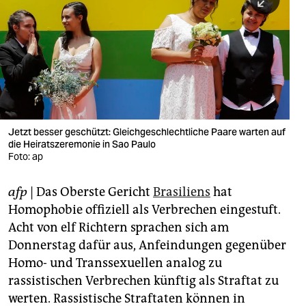
berlin
nord
wahrheit
verlag
verlag
Jetzt besser geschützt: Gleichgeschlechtliche Paare warten auf
die Heiratszeremonie in Sao Paulo
veranstaltungen
Foto: ap
shop
afp
| Das Oberste Gericht
Brasiliens
hat
fragen & hilfe
Homophobie offiziell als Verbrechen eingestuft.
unterstützen
Acht von elf Richtern sprachen sich am
Donnerstag dafür aus, Anfeindungen gegenüber
abo
Homo- und Transsexuellen analog zu
rassistischen Verbrechen künftig als Straftat zu
genossenschaft
werten. Rassistische Straftaten können in