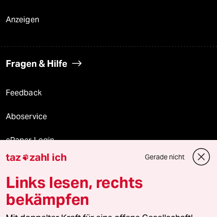
Anzeigen
Fragen & Hilfe
Feedback
Aboservice
ePaper Login
taz
zahl ich
Gerade nicht

Downloads für Abonnierende
Links lesen, rechts
bekämpfen
© 2026 taz Verlags und Vertriebs GmbH
Alle Rechte vorbehalten. Bei rechtlichen Fragen oder für Genehmigungen