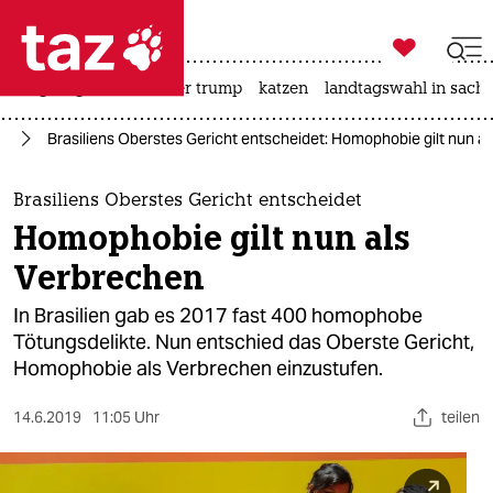

taz zahl ich
bergsteigen
usa unter trump
katzen
landtagswahl in sachs

taz zahl ich
ka
Brasiliens Oberstes Gericht entscheidet: Homophobie gilt nun a
taz zahl ich
themen
Brasiliens Oberstes Gericht entscheidet
Homophobie gilt nun als
politik
Verbrechen
öko
In Brasilien gab es 2017 fast 400 homophobe
Tötungsdelikte. Nun entschied das Oberste Gericht,
gesellschaft
Homophobie als Verbrechen einzustufen.
kultur
14.6.2019
11:05 Uhr
teilen
sport