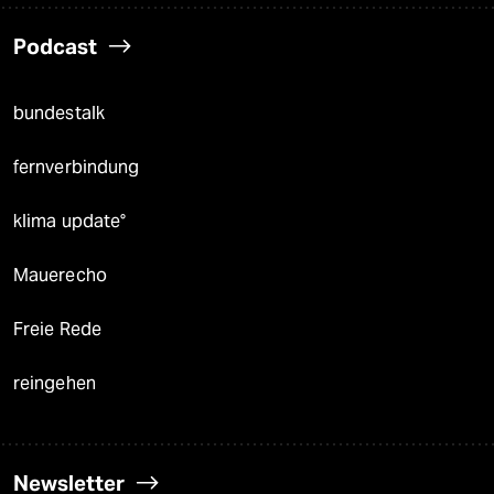
Podcast
bundestalk
fernverbindung
klima update°
Mauerecho
Freie Rede
reingehen
Newsletter