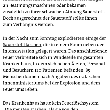
epaper login
an Beatmungsmaschinen oder bekamen
zusätzlich zu ihrer schwachen Atmung Sauerstoff.
Doch ausgerechnet der Sauerstoff sollte ihnen
zum Verhängnis werden.
In der Nacht zum
Sonntag explodierten einige der
Sauerstoffflaschen
, die in einem Raum neben der
Intensivstation gelagert waren. Das anschließende
Feuer verbreitete sich in Windeseile im gesamten
Krankenhaus, in dem sich neben Ärzten, Personal
und Besuchern 120 Patienten befanden. 85
Menschen kamen nach Angaben des irakischen
Innenministeriums bei der Explosion und dem
Feuer ums Leben.
Das Krankenhaus hatte kein Feuerlöschsystem.
„Die meisten starben, als sie von den