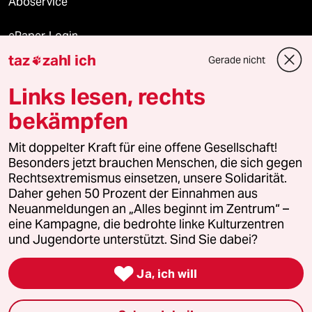
Aboservice
ePaper Login
taz
zahl ich
Gerade nicht

Downloads für Abonnierende
Links lesen, rechts
bekämpfen
© 2026 taz Verlags und Vertriebs GmbH
Alle Rechte vorbehalten. Bei rechtlichen Fragen oder für Genehmigungen
Mit doppelter Kraft für eine offene Gesellschaft!
wenden Sie sich bitte an
lizenzen@taz.de
Besonders jetzt brauchen Menschen, die sich gegen
Rechtsextremismus einsetzen, unsere Solidarität.
Daher gehen 50 Prozent der Einnahmen aus
Feedback
Redaktionsstatut
Kommune-Richtlinien
KI-
Neuanmeldungen an „Alles beginnt im Zentrum“ –
eine Kampagne, die bedrohte linke Kulturzentren
Leitlinie
Informant
Datenschutz
Impressum
AGB
und Jugendorte unterstützt. Sind Sie dabei?
Seitenwende
Einwilligungen widerrufen (Ads)

Ja, ich will