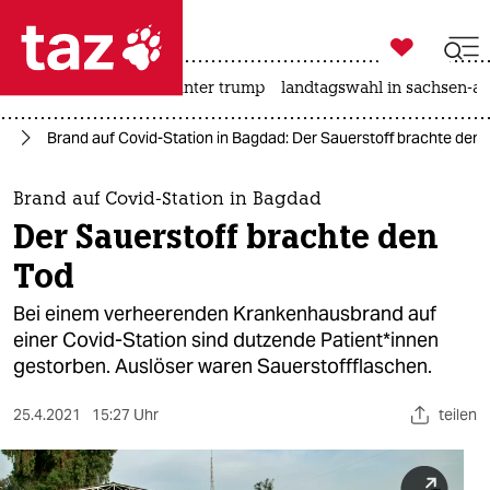

taz zahl ich
nahost-konflikt
usa unter trump
landtagswahl in sachsen-an

taz zahl ich
us
Brand auf Covid-Station in Bagdad: Der Sauerstoff brachte den 
taz zahl ich
themen
Brand auf Covid-Station in Bagdad
Der Sauerstoff brachte den
politik
Tod
öko
Bei einem verheerenden Krankenhausbrand auf
einer Covid-Station sind dutzende Pa­ti­en­t*in­nen
gesellschaft
gestorben. Auslöser waren Sauerstoffflaschen.
kultur
25.4.2021
15:27 Uhr
teilen
sport