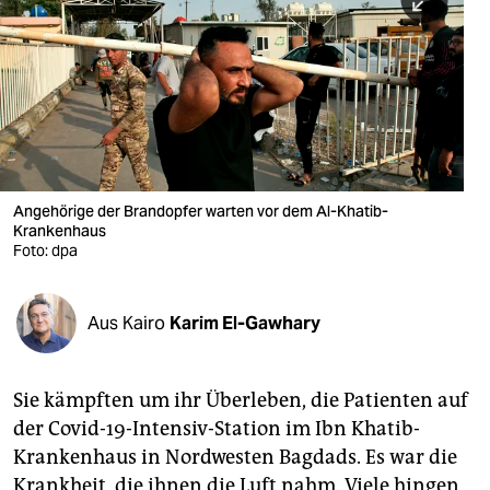
berlin
nord
wahrheit
verlag
verlag
Angehörige der Brandopfer warten vor dem Al-Khatib-
Krankenhaus
veranstaltungen
Foto: dpa
shop
fragen & hilfe
Aus Kairo
Karim El-Gawhary
unterstützen
Sie kämpften um ihr Überleben, die Patienten auf
abo
der Covid-19-Intensiv-Station im Ibn Khatib-
genossenschaft
Krankenhaus in Nordwesten Bagdads. Es war die
Krankheit, die ihnen die Luft nahm. Viele hingen