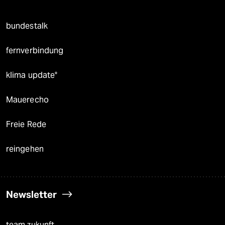
bundestalk
fernverbindung
klima update°
Mauerecho
Freie Rede
reingehen
Newsletter
team zukunft