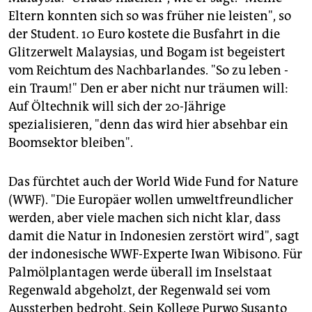
zertifiziert. Es bleiben nur die Eindämmung von
Eltern konnten sich so was früher nie leisten", so
Missbrauch und die Durchsetzung einer umfassenden
der Student. 10 Euro kostete die Busfahrt in die
Nachhaltigkeitszertifizierung".
TAZ
Glitzerwelt Malaysias, und Bogam ist begeistert
vom Reichtum des Nachbarlandes. "So zu leben -
ein Traum!" Den er aber nicht nur träumen will:
Auf Öltechnik will sich der 20-Jährige
spezialisieren, "denn das wird hier absehbar ein
Boomsektor bleiben".
Das fürchtet auch der World Wide Fund for Nature
(WWF). "Die Europäer wollen umweltfreundlicher
werden, aber viele machen sich nicht klar, dass
damit die Natur in Indonesien zerstört wird", sagt
der indonesische WWF-Experte Iwan Wibisono. Für
Palmölplantagen werde überall im Inselstaat
Regenwald abgeholzt, der Regenwald sei vom
Aussterben bedroht. Sein Kollege Purwo Susanto