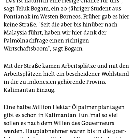
"Das ist natürlich eine riesige Chance für uns",
epaper login
sagt Teluk Bogam, ein 20-jähriger Student aus
Pontianak im Westen Borneos. Früher gab es hier
keine Straße. "Seit die aber bis hinüber nach
Malaysia führt, haben wir hier dank der
Palmölnachfrage einen richtigen
Wirtschaftsboom", sagt Bogam.
Mit der Straße kamen Arbeitsplätze und mit den
Arbeitsplätzen hielt ein bescheidener Wohlstand
in die zu Indonesien gehörende Provinz
Kalimantan Einzug.
Eine halbe Million Hektar Ölpalmenplantagen
gibt es schon in Kalimantan, fünfmal so viel
sollen es nach dem Willen des Gouverneurs
werden. Hauptabnehmer waren bis in die 90er-