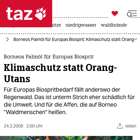

taz zahl ich
krieg in der ukraine
hitze
niedrigwasser
waldbrände

taz zahl ich
ie
Borneos Palmöl für Europas Biosprit: Klimaschutz statt Orang-U
taz zahl ich
themen
Borneos Palmöl für Europas Biosprit
Klimaschutz statt Orang-
politik
Utans
öko
Für Europas Biospritbedarf fällt anderswo der
Regenwald. Das ist unterm Strich eher schädlich für
gesellschaft
die Umwelt. Und für die Affen, die auf Borneo
"Waldmenschen" heißen.
kultur
sport
24.2.2008
2:00 Uhr
teilen