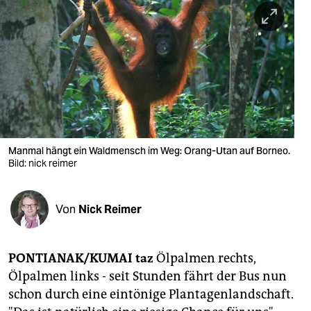
berlin
nord
wahrheit
verlag
verlag
veranstaltungen
Manmal hängt ein Waldmensch im Weg: Orang-Utan auf Borneo.
Bild: nick reimer
shop
fragen & hilfe
Von
Nick Reimer
unterstützen
PONTIANAK/KUMAI taz
Ölpalmen rechts,
abo
Ölpalmen links - seit Stunden fährt der Bus nun
genossenschaft
schon durch eine eintönige Plantagenlandschaft.