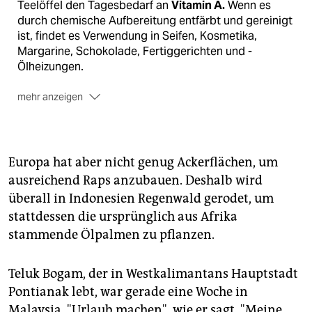
Teelöffel den Tagesbedarf an
Vitamin A.
Wenn es
durch chemische Aufbereitung entfärbt und gereinigt
ist, findet es Verwendung in Seifen, Kosmetika,
Margarine, Schokolade, Fertiggerichten und -
Ölheizungen.
mehr anzeigen
In dem Maße, wie Erdöl und andere fossile
Energieträger teurer werden, steigt weltweit die
Nachfrage nach pflanzlichen Ölen. Mit
700 Euro pro
Tonne
kostet Palmöl derzeit weniger als Erdöl. Im
Europa hat aber nicht genug Ackerflächen, um
Jahr 2006 wurden in Deutschland
350.000 Tonnen
ausreichend Raps anzubauen. Deshalb wird
Palmöl verheizt,
etwa ein Drittel der Importmenge.
überall in Indonesien Regenwald gerodet, um
Das Verbrennen von Pflanzenöl wird sogar nach dem
stattdessen die ursprünglich aus Afrika
Erneuerbare-Energien-Gesetz
subventioniert: im
stammende Ölpalmen zu pflanzen.
Jahr 2007 mit 200 Millionen Euro.
Alexander Hissting von Greenpeace meint: "Die
Teluk Bogam, der in Westkalimantans Hauptstadt
Handlungsmöglichkeiten der VerbraucherInnen für
Pontianak lebt, war gerade eine Woche in
einen
Palmölboykott
sind derzeit gering. Das Öl ist
billig, es wird überall verwendet und ist nicht
Malaysia. "Urlaub machen", wie er sagt. "Meine