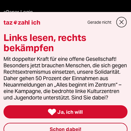
ePaper Login
taz
zahl ich
Gerade nicht

Downloads für Abonnierende
Links lesen, rechts
bekämpfen
© 2026 taz Verlags und Vertriebs GmbH
Mit doppelter Kraft für eine offene Gesellschaft!
Alle Rechte vorbehalten. Bei rechtlichen Fragen oder für Genehmigungen
wenden Sie sich bitte an
lizenzen@taz.de
Besonders jetzt brauchen Menschen, die sich gegen
Rechtsextremismus einsetzen, unsere Solidarität.
Daher gehen 50 Prozent der Einnahmen aus
Feedback
Redaktionsstatut
Kommune-Richtlinien
KI-
Neuanmeldungen an „Alles beginnt im Zentrum“ –
eine Kampagne, die bedrohte linke Kulturzentren
Leitlinie
Informant
Datenschutz
Impressum
AGB
und Jugendorte unterstützt. Sind Sie dabei?
Seitenwende
Einwilligungen widerrufen (Ads)

Ja, ich will
Schon dabei!