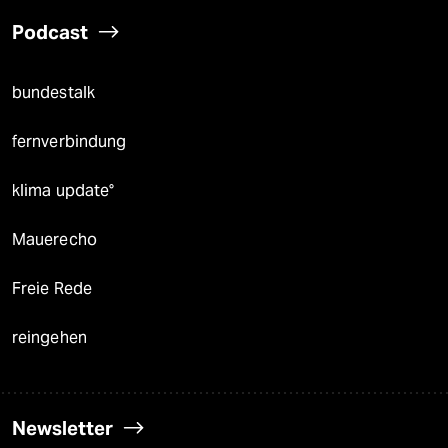
Podcast
bundestalk
fernverbindung
klima update°
Mauerecho
Freie Rede
reingehen
Newsletter