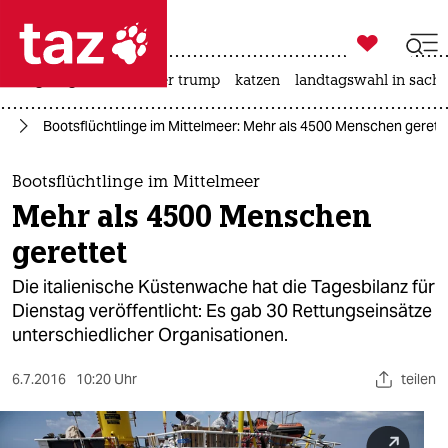

taz zahl ich
bergsteigen
usa unter trump
katzen
landtagswahl in sachs

taz zahl ich
ht
Bootsflüchtlinge im Mittelmeer: Mehr als 4500 Menschen gerett
taz zahl ich
themen
Bootsflüchtlinge im Mittelmeer
Mehr als 4500 Menschen
politik
gerettet
öko
Die italienische Küstenwache hat die Tagesbilanz für
Dienstag veröffentlicht: Es gab 30 Rettungseinsätze
gesellschaft
unterschiedlicher Organisationen.
kultur
6.7.2016
10:20 Uhr
teilen
sport