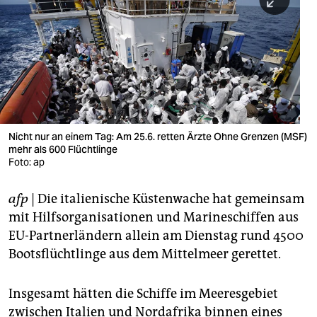
berlin
nord
wahrheit
verlag
verlag
Nicht nur an einem Tag: Am 25.6. retten Ärzte Ohne Grenzen (MSF)
mehr als 600 Flüchtlinge
veranstaltungen
Foto: ap
shop
afp
| Die italienische Küstenwache hat gemeinsam
fragen & hilfe
mit Hilfsorganisationen und Marineschiffen aus
unterstützen
EU-Partnerländern allein am Dienstag rund 4500
Bootsflüchtlinge aus dem Mittelmeer gerettet.
abo
genossenschaft
Insgesamt hätten die Schiffe im Meeresgebiet
zwischen Italien und Nordafrika binnen eines