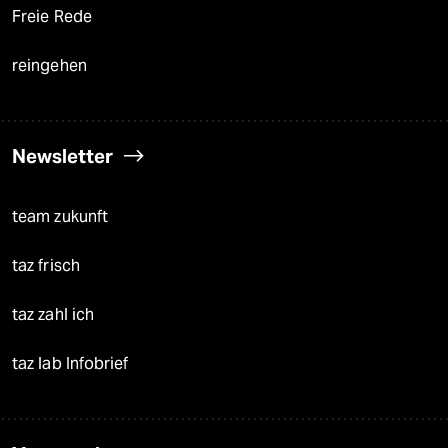
Freie Rede
reingehen
Newsletter
team zukunft
taz frisch
taz zahl ich
taz lab Infobrief