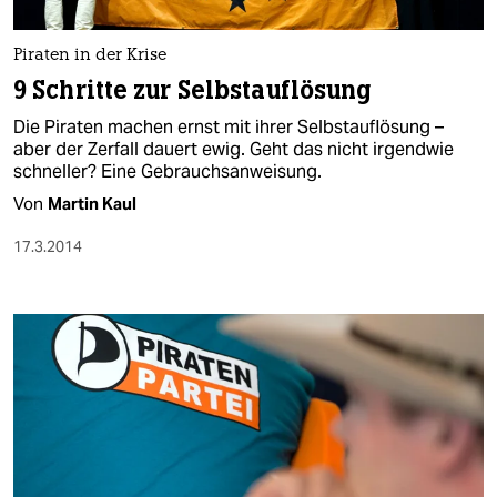
berlin
nord
Piraten in der Krise
9 Schritte zur Selbstauflösung
wahrheit
Die Piraten machen ernst mit ihrer Selbstauflösung –
verlag
aber der Zerfall dauert ewig. Geht das nicht irgendwie
schneller? Eine Gebrauchsanweisung.
verlag
Von
Martin Kaul
veranstaltungen
17.3.2014
shop
fragen & hilfe
unterstützen
abo
genossenschaft