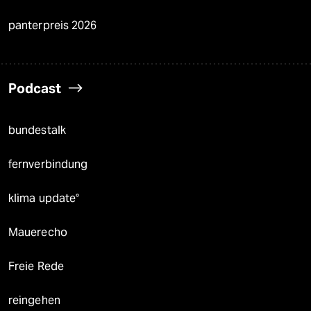
panterpreis 2026
Podcast
bundestalk
fernverbindung
klima update°
Mauerecho
Freie Rede
reingehen