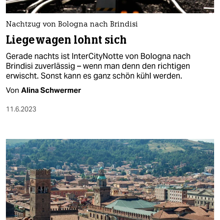
berlin
nord
Nachtzug von Bologna nach Brindisi
Liegewagen lohnt sich
wahrheit
Gerade nachts ist InterCityNotte von Bologna nach
verlag
Brindisi zuverlässig – wenn man denn den richtigen
erwischt. Sonst kann es ganz schön kühl werden.
verlag
Von
Alina Schwermer
veranstaltungen
11.6.2023
shop
fragen & hilfe
unterstützen
abo
genossenschaft