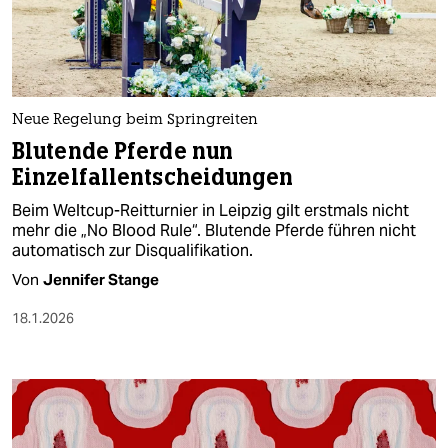
berlin
nord
wahrheit
Neue Regelung beim Springreiten
verlag
Blutende Pferde nun
Einzelfallentscheidungen
verlag
Beim Weltcup-Reitturnier in Leipzig gilt erstmals nicht
veranstaltungen
mehr die „No Blood Rule“. Blutende Pferde führen nicht
automatisch zur Disqualifikation.
shop
Von
Jennifer Stange
fragen & hilfe
18.1.2026
unterstützen
abo
genossenschaft