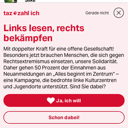
Silke
19.08.2014
,
10:27 Uhr
taz
zahl ich
Gerade nicht

Sehr schön beschrieben. Ich war vorletztes
Jahr zu Besuch beim Gärtnerhof und
Links lesen, rechts
begeistert von der Gemüsevielfalt und dem
Zusammenleben dort.
bekämpfen
Schade, dass die Behauptung unkommentiert
bleibt: ", Tiere fräßen nun mal Pflanzen und
Mit doppelter Kraft für eine offene Gesellschaft!
gäben die Nährstoffe durch ihren Mist an den
Besonders jetzt brauchen Menschen, die sich gegen
Boden zurück. Dies sei der „natürliche
Rechtsextremismus einsetzen, unsere Solidarität.
Kreislauf" -> Das stimmt m.E. nicht, denn Tiere
Daher gehen 50 Prozent der Einnahmen aus
verbrauchen auch einen großen Teil der
Neuanmeldungen an „Alles beginnt im Zentrum“ –
Nährstoffe für sich selbst - ihren Körperaufbau
eine Kampagne, die bedrohte linke Kulturzentren
und die Körperfunktionen. Diese Nährstoffe
und Jugendorte unterstützt. Sind Sie dabei?
könnten auch zur Düngung pflanzlicher
Lebensmittel dienen. Erhard Hennig schreibt

Ja, ich will
dazu in seinem Buch "Die Geheimnisse der
fruchtbaren Böden. Die Humuswirtschaft als
Bewahrerin unserer natürlichen
Schon dabei!
Lebensgrundlage.": „Stalldung ist nur ein Rest