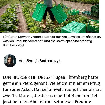
berlin
nord
wahrheit
verlag
Für Sarah Kerwath „kommt das hier der Anbauweise am nächsten,
verlag
was ich unter bio verstehe“. Und die Salatköpfe sind prächtig
Bild: Timo Vogt
veranstaltungen
shop
Von
Svenja Bednarczyk
fragen & hilfe
LÜNEBURGER HEIDE
taz
| Eugen Ehrenberg hätte
unterstützen
gerne ein Pferd gehabt. Vielleicht mit einem Pflug
abo
für seine Äcker. Das sei umweltfreundlicher als die
zwei Traktoren, die der Gärtnerhof Bienenbüttel
genossenschaft
jetzt benutzt. Aber er und seine zwei Freunde