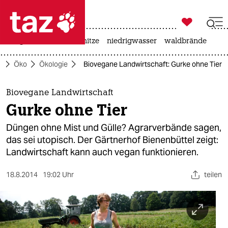

taz zahl ich
krieg in der ukraine
hitze
niedrigwasser
waldbrände

taz zahl ich
e
Öko
Ökologie
Biovegane Landwirtschaft: Gurke ohne Tier
taz zahl ich
themen
Biovegane Landwirtschaft
Gurke ohne Tier
politik
Düngen ohne Mist und Gülle? Agrarverbände sagen,
öko
das sei utopisch. Der Gärtnerhof Bienenbüttel zeigt:
Landwirtschaft kann auch vegan funktionieren.
gesellschaft
18.8.2014
19:02 Uhr
teilen
kultur
sport