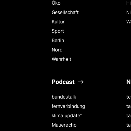
Öko
Hi
Gesellschaft
N
Kultur
W
Sport
Berlin
Nord
Wahrheit
Podcast
N
bundestalk
t
fernverbindung
ta
klima update°
ta
Mauerecho
ta