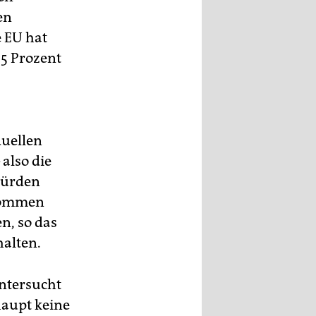
en
e EU hat
15 Prozent
duellen
also die
würden
nkommen
en, so das
halten.
untersucht
haupt keine