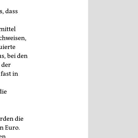
s, dass
mittel
achweisen,
uierte
s, bei den
 der
fast in
die
ürden die
en Euro.
en