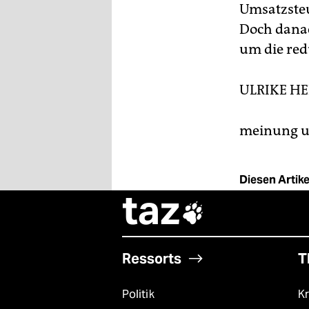
Umsatzsteu
Doch danac
um die red
ULRIKE H
meinung un
Diesen Artikel
taz

Ressorts
T
Politik
Kr