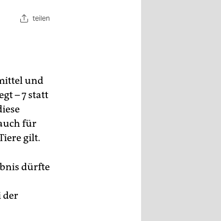
teilen
mittel und
t – 7 statt
diese
auch für
ere gilt.
ebnis dürfte
 der