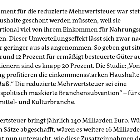
ent für die reduzierte Mehrwertsteuer war stet
shalte geschont werden müssten, weil sie
tional viel von ihrem Einkommen für Nahrungs
n. Dieser Umverteilungseffekt lässt sich zwar n
 er geringer aus als angenommen. So geben gut sit
rund 12 Prozent für ermäßigt besteuerte Güter au
ienern sind es knapp 20 Prozent. Die Studie: „Von
 profitieren die einkommensstarken Haushalte 
aß.“ Die reduzierte Mehrwertsteuer sei eine
gspolitisch maskierte Branchensubvention“ – für 
ttel- und Kulturbranche.
rtsteuer bringt jährlich 140 Milliarden Euro. W
 Sätze abgeschafft, wären es weitere 16 Milliard
t nun untersucht, wie diese Zusatzeinnahmen d