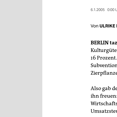
berlin
6.1.2005
0:00 
nord
wahrheit
Von
ULRIKE
verlag
BERLIN
taz
verlag
Kulturgüte
veranstaltungen
16 Prozent
Subvention
shop
Zierpflanz
fragen & hilfe
unterstützen
Also gab de
ihn freue
abo
Wirtschaft
genossenschaft
Umsatzsteu