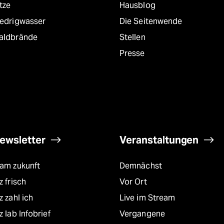
tze
Hausblog
iedrigwasser
Die Seitenwende
aldbrände
Stellen
Presse
ewsletter
Veranstaltungen
eam zukunft
Demnächst
z frisch
Vor Ort
z zahl ich
Live im Stream
z lab Infobrief
Vergangene