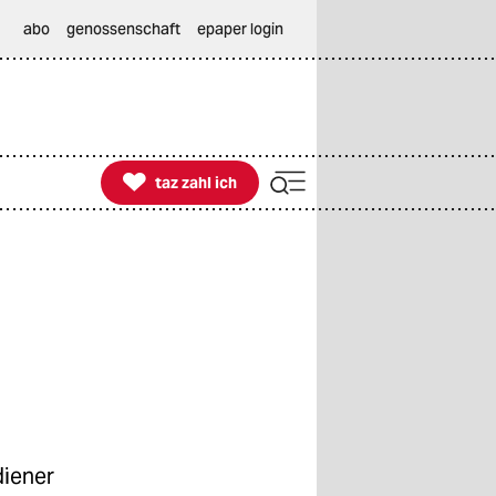
abo
genossenschaft
epaper login

taz zahl ich
taz zahl ich
diener