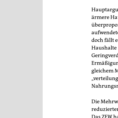
epaper login
Hauptargum
ärmere Hau
überpropor
aufwendete
doch fällt
Haushalte 
Geringverd
Ermäßigung
gleichem M
„verteilun
Nahrungsmi
Die Mehrwe
reduzierten
Das ZEW ha