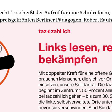
echt!"
- so heißt der Aufruf für eine Schulreform, 
preisgekrönten Berliner Pädagogen. Robert Rauh
ichte und Deutsch am Barnim-Gymnasium in
taz
zahl ich

nhausen, wurde Anfang des Monats mit dem De
s ausgezeichnet - vorgeschlagen von seinen Schü
Links lesen, r
der 46-Jährige mit einem 10-Punkte-Reformprogr
bekämpfen
en Bildungssystem. Der Aufruf sei das Resultat 
 mit SchülerInnen, LehrerInnen und Eltern, die e
re, sagt Rauh.
Mit doppelter Kraft für eine offene G
brauchen Menschen, die sich vor O
einsetzen, unsere Solidarität. Die ta
est richtet sich dabei auch gegen Vorurteile geg
beginnt im Zentrum“. 50 Prozent a
m: Das sei weder eine Katastrophe noch würden 
bei taz zahl ich gehen – bis zum 30
nen immer dümmer werden. Pauschalkritik an de
die linke, selbstverwaltete Orte unte
itik lehnt Rauh ab: "Mir geht es nicht um Politik
bevor sie verschwinden. Sind Sie da