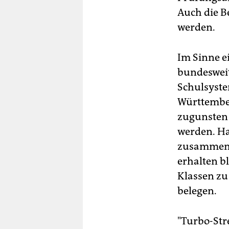
Auch die B
werden.
Im Sinne e
bundesweit
Schulsyste
Württember
zugunsten 
werden. Ha
zusammeng
erhalten bl
Klassen zu
belegen.
"Turbo-Stre