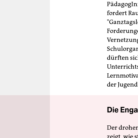
PädagogInn
fordert Ra
"Ganztagsl
Forderunge
Vernetzung
Schulorgan
dürften si
Unterricht
Lernmotiva
der Jugend
Die Enga
Der drohe
zeigt, wie