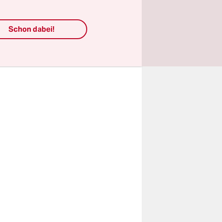
litik
seien
Schon dabei!