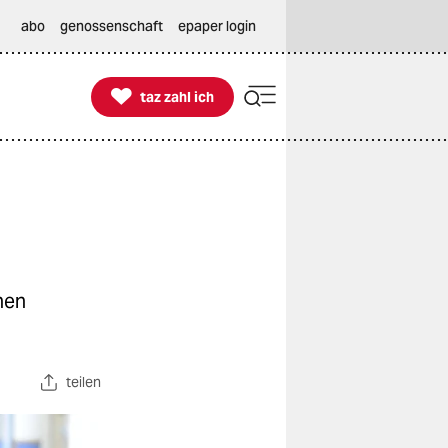
abo
genossenschaft
epaper login

taz zahl ich
taz zahl ich
hen
teilen