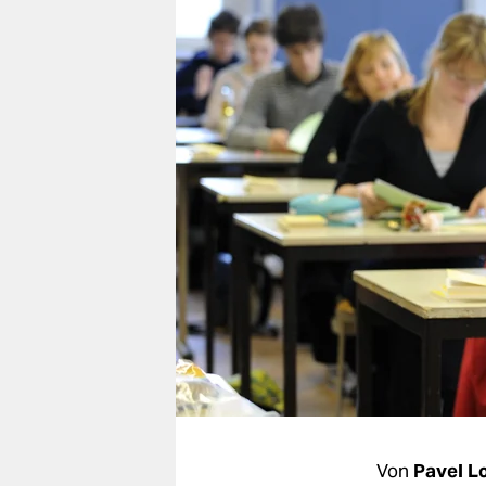
berlin
nord
wahrheit
verlag
verlag
veranstaltungen
shop
fragen & hilfe
unterstützen
abo
genossenschaft
Von
Pavel L