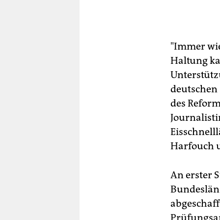
"Immer wie
Haltung ka
Unterstütz
deutschen 
des Reform
Journalisti
Eisschnell
Harfouch u
An erster S
Bundesländ
abgeschaff
Prüfungsan