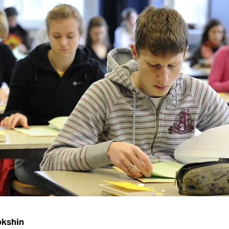
okshin