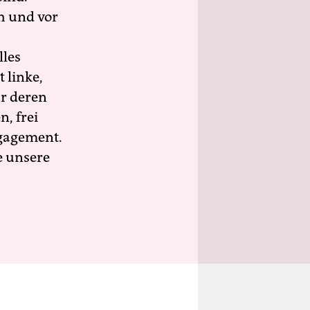
h und vor
lles
 linke,
ür deren
n, frei
ngagement.
e unsere