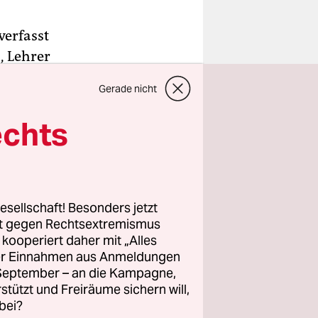
verfasst
, Lehrer
Gerade nicht
utschen
lerInnen.
echts
amm Kritik
von
r seit
esellschaft! Besonders jetzt
rt gegen Rechtsextremismus
z kooperiert daher mit „Alles
enüber dem
ller Einnahmen aus Anmeldungen
die
. September – an die Kampagne,
r
rstützt und Freiräume sichern will,
erschelte,
bei?