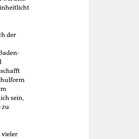
inheitlicht
ch der
 Baden-
l
schafft
Schulform
rm
ich sein,
e zu
 vieler