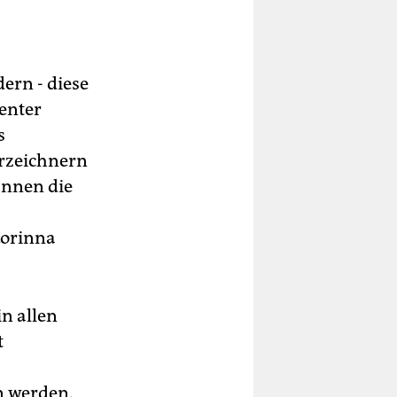
ern - diese
enter
s
erzeichnern
Innen die
Corinna
in allen
t
n werden.