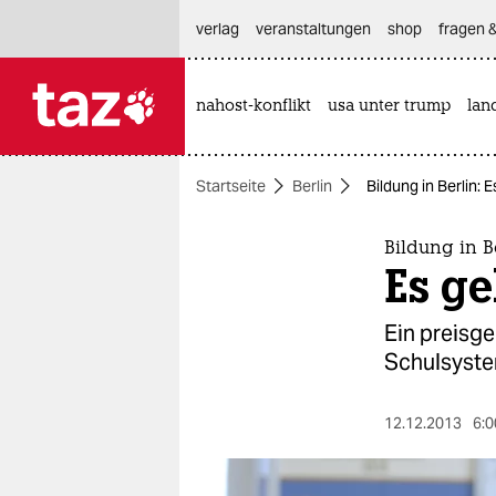
hautnavigation anspringen
hauptinhalt anspringen
footer anspringen
verlag
veranstaltungen
shop
fragen &
nahost-konflikt
usa unter trump
lan

taz zahl ich
taz zahl ich
Startseite
Berlin
Bildung in Berlin: 
themen
politik
Bildung in B
Es ge
öko
Ein preisge
gesellschaft
Schulsyste
kultur
12.12.2013
6:0
sport