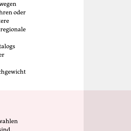
swegen
ahren oder
tere
 regionale
talogs
er
ichgewicht
wahlen
sind.