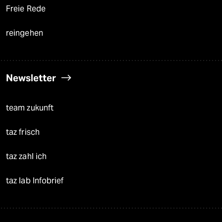
Freie Rede
reingehen
Newsletter
team zukunft
taz frisch
taz zahl ich
taz lab Infobrief