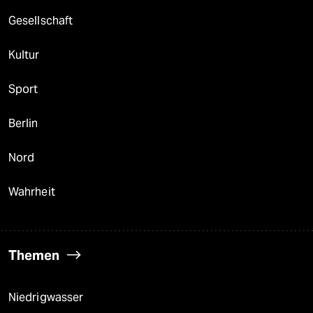
berlin
Gesellschaft
nord
Kultur
wahrheit
Sport
verlag
verlag
Berlin
veranstaltungen
Nord
shop
Wahrheit
fragen & hilfe
unterstützen
Themen
abo
genossenschaft
Niedrigwasser