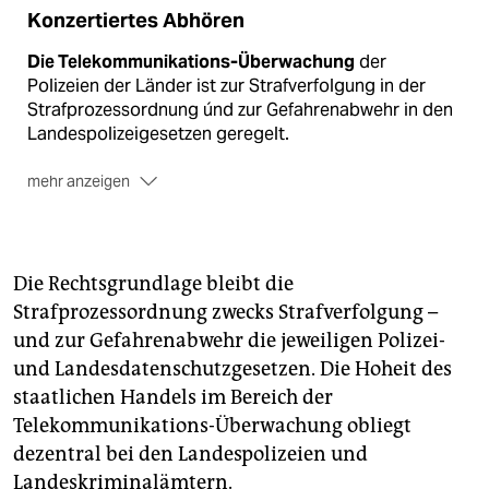
Konzertiertes Abhören
Die Telekommunikations-Überwachung
der
Polizeien der Länder ist zur Strafverfolgung in der
Strafprozessordnung únd zur Gefahrenabwehr in den
Landespolizeigesetzen geregelt.
mehr anzeigen
Der Wandel der Technik
zwingt die Fahnder zur
Anwendung immer neuer Techniken.
Das geplante
zentrale "Rechen- und
Die Rechtsgrundlage bleibt die
Dienstleistungszentrum Telekommunikations-
Strafprozessordnung zwecks Strafverfolgung –
Überwachung" in Hannover ist daher auch ein Projekt
und zur Gefahrenabwehr die jeweiligen Polizei-
zur Rationalisierung und Kostenersparnis, damit nicht
jedes einzelne Bundesland in neue Technik investieren
und Landesdatenschutzgesetzen. Die Hoheit des
muss.
staatlichen Handels im Bereich der
Telekommunikations-Überwachung obliegt
Bereits seit 2012
kooperieren Niedersachsen und
dezentral bei den Landespolizeien und
Bremen bei der Telekommunikations-Überwachung.
Schleswig-Holstein, Hamburg und Mecklenburg-
Landeskriminalämtern.