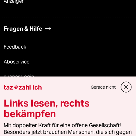
Anzeigen
Fragen & Hilfe
Feedback
Aboservice
ePaper Login
taz
zahl ich
Gerade nicht

Downloads für Abonnierende
Links lesen, rechts
bekämpfen
© 2026 taz Verlags und Vertriebs GmbH
Alle Rechte vorbehalten. Bei rechtlichen Fragen oder für Genehmigungen
Mit doppelter Kraft für eine offene Gesellschaft!
wenden Sie sich bitte an
lizenzen@taz.de
Besonders jetzt brauchen Menschen, die sich gegen