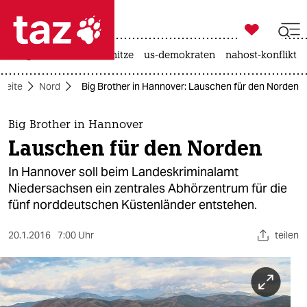

taz zahl ich
krieg in der ukraine
hitze
us-demokraten
nahost-konflikt

taz zahl ich
tseite
Nord
Big Brother in Hannover: Lauschen für den Norden
taz zahl ich
themen
Big Brother in Hannover
Lauschen für den Norden
politik
In Hannover soll beim Landeskriminalamt
öko
Niedersachsen ein zentrales Abhörzentrum für die
fünf norddeutschen Küstenländer entstehen.
gesellschaft
20.1.2016
7:00 Uhr
teilen
kultur
sport