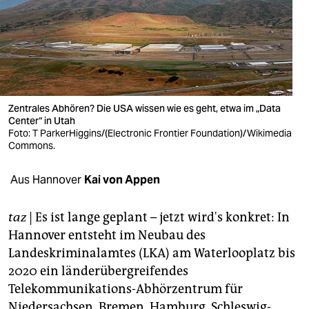
berlin
nord
wahrheit
verlag
Zentrales Abhören? Die USA wissen wie es geht, etwa im „Data
verlag
Center“ in Utah
Foto: T ParkerHiggins/(Electronic Frontier Foundation)/Wikimedia
Commons.
veranstaltungen
shop
Aus Hannover
Kai von Appen
fragen & hilfe
taz
| Es ist lange geplant – jetzt wird's konkret: In
unterstützen
Hannover entsteht im Neubau des
Landeskriminalamtes (LKA) am Waterlooplatz bis
abo
2020 ein länderübergreifendes
genossenschaft
Telekommunikations-Abhörzentrum für
Niedersachsen, Bremen, Hamburg, Schleswig-