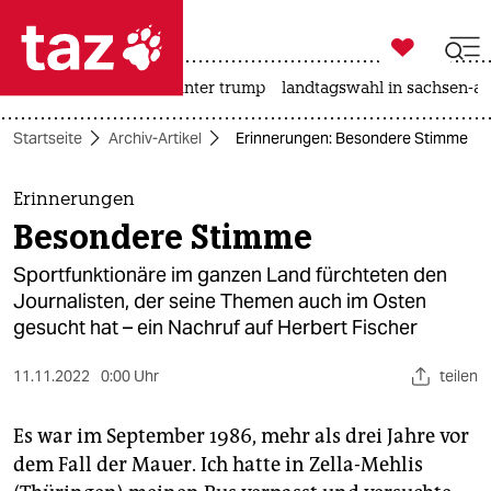

taz zahl ich
nahost-konflikt
usa unter trump
landtagswahl in sachsen-an

taz zahl ich
Startseite
Archiv-Artikel
Erinnerungen: Besondere Stimme
taz zahl ich
themen
Erinnerungen
Besondere Stimme
politik
Sportfunktionäre im ganzen Land fürchteten den
öko
Journalisten, der seine Themen auch im Osten
gesucht hat – ein Nachruf auf Herbert Fischer
gesellschaft
11.11.2022
0:00 Uhr
teilen
kultur
Es war im September 1986, mehr als drei Jahre vor
sport
dem Fall der Mauer. Ich hatte in Zella-Mehlis