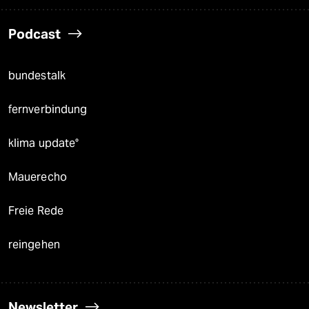
Podcast
bundestalk
fernverbindung
klima update°
Mauerecho
Freie Rede
reingehen
Newsletter