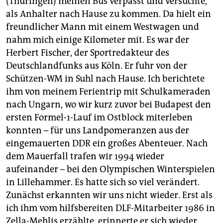
berlin
(Thüringen) meinen Bus verpasst und versuchte,
als Anhalter nach Hause zu kommen. Da hielt ein
nord
freundlicher Mann mit einem Westwagen und
nahm mich einige Kilometer mit. Es war der
wahrheit
Herbert Fischer, der Sportredakteur des
Deutschlandfunks aus Köln. Er fuhr von der
verlag
Schützen-WM in Suhl nach Hause. Ich berichtete
verlag
ihm von meinem Ferientrip mit Schulkameraden
nach Ungarn, wo wir kurz zuvor bei Budapest den
veranstaltungen
ersten Formel-1-Lauf im Ostblock miterleben
shop
konnten – für uns Landpomeranzen aus der
eingemauerten DDR ein großes Abenteuer. Nach
fragen & hilfe
dem Mauerfall trafen wir 1994 wieder
unterstützen
aufeinander – bei den Olympischen Winterspielen
in Lillehammer. Es hatte sich so viel verändert.
abo
Zunächst erkannten wir uns nicht wieder. Erst als
genossenschaft
ich ihm vom hilfsbereiten DLF-Mitarbeiter 1986 in
Zella-Mehlis erzählte, erinnerte er sich wieder.