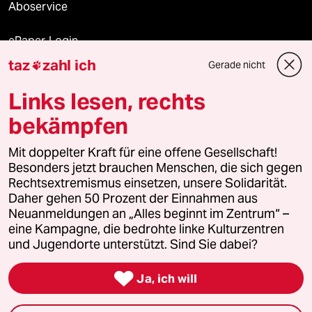
Aboservice
ePaper Login
taz
zahl ich
Gerade nicht

Downloads für Abonnierende
Links lesen, rechts
bekämpfen
© 2026 taz Verlags und Vertriebs GmbH
Mit doppelter Kraft für eine offene Gesellschaft!
Alle Rechte vorbehalten. Bei rechtlichen Fragen oder für Genehmigungen
wenden Sie sich bitte an
lizenzen@taz.de
Besonders jetzt brauchen Menschen, die sich gegen
Rechtsextremismus einsetzen, unsere Solidarität.
Daher gehen 50 Prozent der Einnahmen aus
Feedback
Redaktionsstatut
Kommune-Richtlinien
KI-
Neuanmeldungen an „Alles beginnt im Zentrum“ –
eine Kampagne, die bedrohte linke Kulturzentren
Leitlinie
Informant
Datenschutz
Impressum
AGB
und Jugendorte unterstützt. Sind Sie dabei?
Seitenwende
Einwilligungen widerrufen (Ads)

Ja, ich will