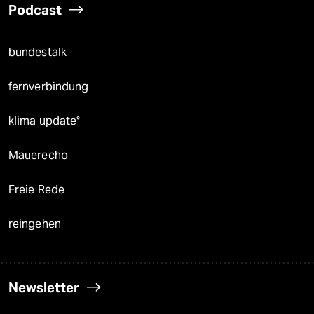
Podcast
bundestalk
fernverbindung
klima update°
Mauerecho
Freie Rede
reingehen
Newsletter