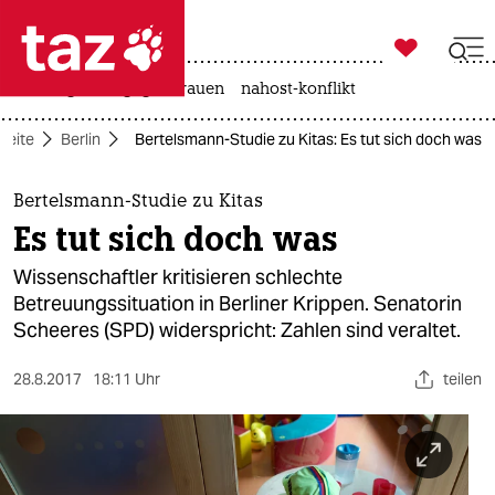

taz zahl ich
hitze
gewalt gegen frauen
nahost-konflikt

taz zahl ich
seite
Berlin
Bertelsmann-Studie zu Kitas: Es tut sich doch was
taz zahl ich
themen
Bertelsmann-Studie zu Kitas
Es tut sich doch was
politik
Wissenschaftler kritisieren schlechte
öko
Betreuungssituation in Berliner Krippen. Senatorin
Scheeres (SPD) widerspricht: Zahlen sind veraltet.
gesellschaft
28.8.2017
18:11 Uhr
teilen
kultur
sport