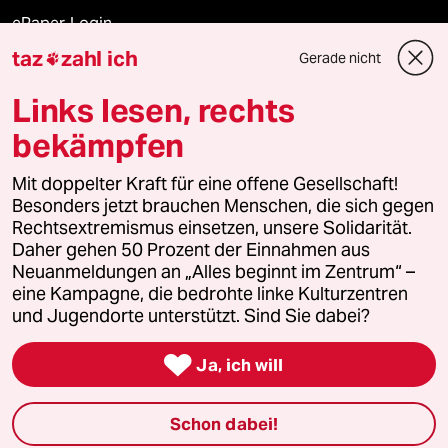
ePaper Login
taz
zahl ich
Gerade nicht

Downloads für Abonnierende
Links lesen, rechts
bekämpfen
© 2026 taz Verlags und Vertriebs GmbH
Alle Rechte vorbehalten. Bei rechtlichen Fragen oder für Genehmigungen
Mit doppelter Kraft für eine offene Gesellschaft!
wenden Sie sich bitte an
lizenzen@taz.de
Besonders jetzt brauchen Menschen, die sich gegen
Rechtsextremismus einsetzen, unsere Solidarität.
Daher gehen 50 Prozent der Einnahmen aus
Feedback
Redaktionsstatut
Kommune-Richtlinien
KI-
Neuanmeldungen an „Alles beginnt im Zentrum“ –
eine Kampagne, die bedrohte linke Kulturzentren
Leitlinie
Informant
Datenschutz
Impressum
AGB
und Jugendorte unterstützt. Sind Sie dabei?
Seitenwende
Einwilligungen widerrufen (Ads)

Ja, ich will
Schon dabei!