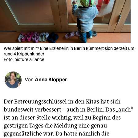
berlin
nord
wahrheit
verlag
Wer spielt mit mir? Eine Erzieherin in Berlin kümmert sich derzeit um
rund 4 Krippenkinder
verlag
Foto: picture alliance
veranstaltungen
shop
Von
Anna Klöpper
fragen & hilfe
Der Betreuungsschlüssel in den Kitas hat sich
unterstützen
bundesweit verbessert – auch in Berlin. Das „auch“
abo
ist an dieser Stelle wichtig, weil zu Beginn des
gestrigen Tages die Meldung eine genau
genossenschaft
gegensätzliche war. Da hatte nämlich die