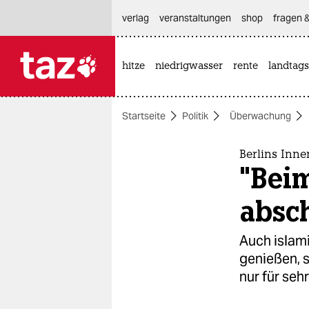
hautnavigation anspringen
hauptinhalt anspringen
footer anspringen
verlag
veranstaltungen
shop
fragen &
hitze
niedrigwasser
rente
landtags

taz zahl ich
taz zahl ich
Startseite
Politik
Überwachung
themen
politik
Berlins Inn
"Beim
öko
absch
gesellschaft
Auch islam
kultur
genießen, s
nur für seh
sport