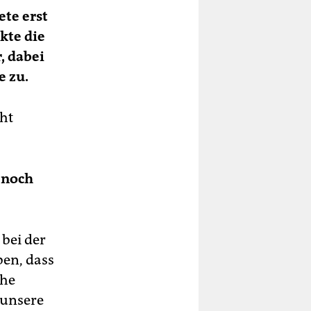
te erst
kte die
, dabei
 zu.
ht
 noch
bei der
ben, dass
che
 unsere