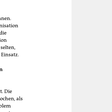
nnen.
nisation
die
tion
selten,
Einsatz.
on
t. Die
ochen, als
oblem