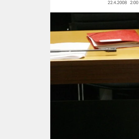
berlin
22.4.2008
2:00
nord
wahrheit
verlag
verlag
veranstaltungen
shop
fragen & hilfe
unterstützen
abo
genossenschaft