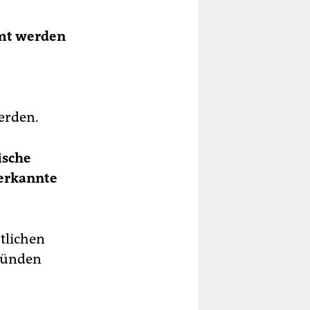
lmt werden
erden.
ische
nerkannte
tlichen
Gründen