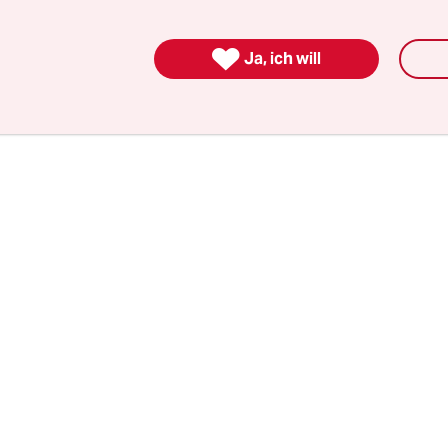
ch das Grundgesetz und Urteile des
assungsgerichtes definiert. Und gefilmt werden 

Ja, ich will
bgehört werden darf.