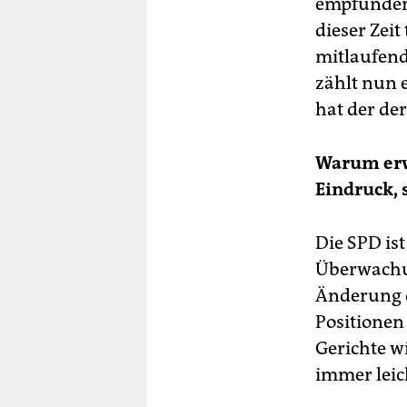
empfunden,
dieser Zeit
mitlaufend
zählt nun 
hat der der
Warum erwe
Eindruck, 
Die SPD ist
Überwachun
Änderung d
Positionen
Gerichte wi
immer leic