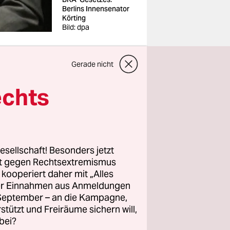
Berlins Innensenator
Körting
Bild: dpa
Gerade nicht
echts
ie dann,
oll?
esellschaft! Besonders jetzt
rt gegen Rechtsextremismus
nis für das
z kooperiert daher mit „Alles
e
ller Einnahmen aus Anmeldungen
. September – an die Kampagne,
 für das
rstützt und Freiräume sichern will,
sgefahr
bei?
nzen