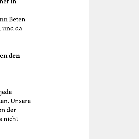
ner in
enn Beten
, und da
ren den
jede
ten. Unsere
en der
s nicht