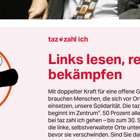
taz
zahl ich

rview von
Daniel Schulz
Links lesen, r
Körting, in Berlin gestattet ein Landesgesetz die
bekämpfen
wachung von Wohnungen. Warum kritisieren S
 dem Bundeskriminalamt auch erlaubt werden s
Mit doppelter Kraft für eine offene G
brauchen Menschen, die sich vor O
rting:
Ich kritisiere gar nicht, dass es diese Befug
einsetzen, unsere Solidarität. Die ta
oll. Ich bin aber dafür, kritisch zu prüfen, ob di
beginnt im Zentrum“. 50 Prozent a
bei taz zahl ich gehen – bis zum 30
 Grenzen eingehalten werden. Als Voraussetzung
die linke, selbstverwaltete Orte unte
on Wohnräumen muss ganz klar entweder Leben
bevor sie verschwinden. Sind Sie da
Gefährdung der Allgemeinheit drohen. Diese Gre