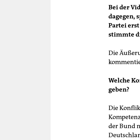
Bei der V
dagegen, s
Partei ers
stimmte d
Die Äußeru
kommentie
Welche Ko
geben?
Die Konfli
Kompetenzv
der Bund n
Deutschlan