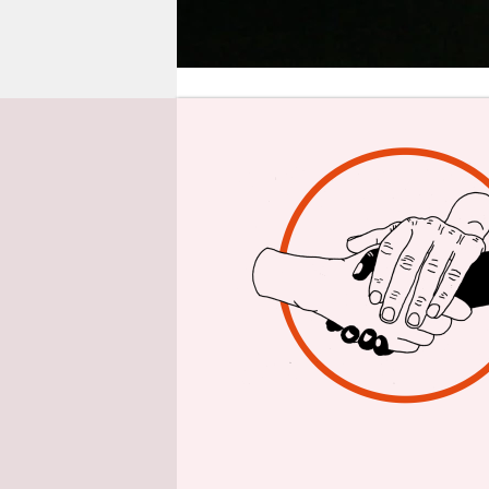
epaper login
Inte
taz: Herr 
Videoüber
dass dies
Ehrhart Kö
BKA geben s
zulässigen
Abhören v
oder eine 