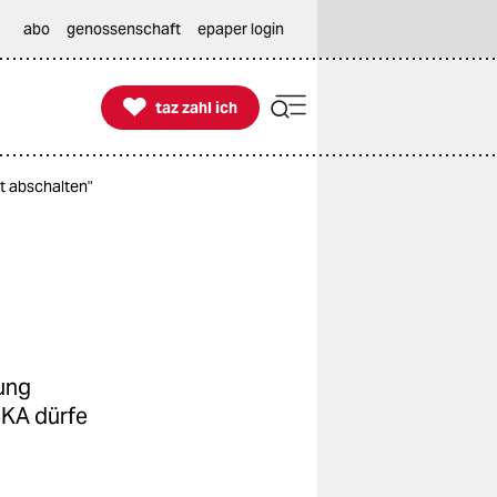
abo
genossenschaft
epaper login

taz zahl ich
taz zahl ich
t abschalten"
ung
BKA dürfe