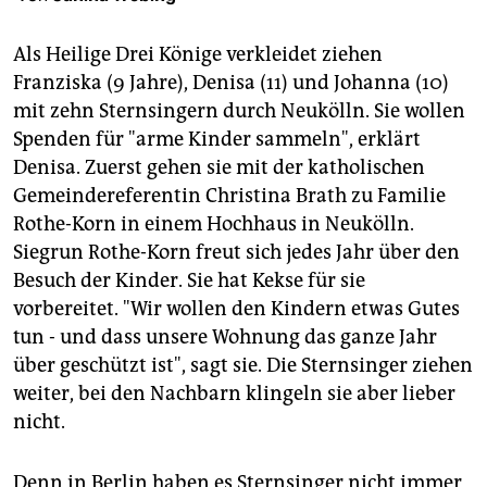
berlin
nord
Als Heilige Drei Könige verkleidet ziehen
Franziska (9 Jahre), Denisa (11) und Johanna (10)
wahrheit
mit zehn Sternsingern durch Neukölln. Sie wollen
Spenden für "arme Kinder sammeln", erklärt
verlag
Denisa. Zuerst gehen sie mit der katholischen
verlag
Gemeindereferentin Christina Brath zu Familie
Rothe-Korn in einem Hochhaus in Neukölln.
veranstaltungen
Siegrun Rothe-Korn freut sich jedes Jahr über den
shop
Besuch der Kinder. Sie hat Kekse für sie
vorbereitet. "Wir wollen den Kindern etwas Gutes
fragen & hilfe
tun - und dass unsere Wohnung das ganze Jahr
unterstützen
über geschützt ist", sagt sie. Die Sternsinger ziehen
weiter, bei den Nachbarn klingeln sie aber lieber
abo
nicht.
genossenschaft
Denn in Berlin haben es Sternsinger nicht immer