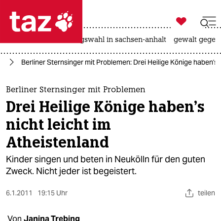

taz zahl ich
hitze
surfen
landtagswahl in sachsen-anhalt
gewalt gegen

taz zahl ich
in
Berliner Sternsinger mit Problemen: Drei Heilige Könige haben's 
taz zahl ich
themen
Berliner Sternsinger mit Problemen
Drei Heilige Könige haben's
politik
nicht leicht im
öko
Atheistenland
gesellschaft
Kinder singen und beten in Neukölln für den guten
Zweck. Nicht jeder ist begeistert.
kultur
6.1.2011
19:15 Uhr
teilen
sport
Von
Janina Trebing