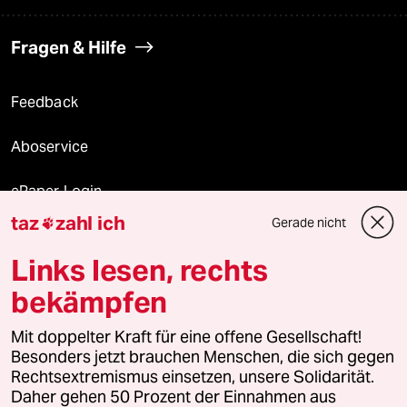
Fragen & Hilfe
Feedback
Aboservice
ePaper Login
taz
zahl ich
Gerade nicht

Downloads für Abonnierende
Links lesen, rechts
bekämpfen
© 2026 taz Verlags und Vertriebs GmbH
Mit doppelter Kraft für eine offene Gesellschaft!
Alle Rechte vorbehalten. Bei rechtlichen Fragen oder für Genehmigungen
wenden Sie sich bitte an
lizenzen@taz.de
Besonders jetzt brauchen Menschen, die sich gegen
Rechtsextremismus einsetzen, unsere Solidarität.
Daher gehen 50 Prozent der Einnahmen aus
Feedback
Redaktionsstatut
Kommune-Richtlinien
KI-