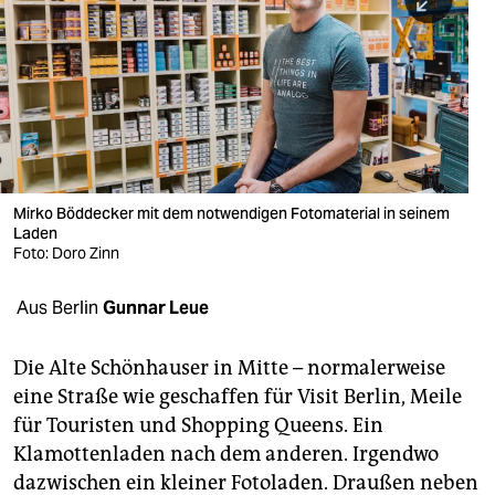
berlin
nord
wahrheit
verlag
verlag
Mirko Böddecker mit dem notwendigen Fotomaterial in seinem
Laden
veranstaltungen
Foto: Doro Zinn
shop
Aus Berlin
Gunnar Leue
fragen & hilfe
unterstützen
Die Alte Schönhauser in Mitte –­­ normalerweise
eine Straße wie geschaffen für Visit Berlin, Meile
abo
für Touristen und Shopping Queens. Ein
Klamottenladen nach dem anderen. Irgendwo
genossenschaft
dazwischen ein kleiner Fotoladen. Draußen neben