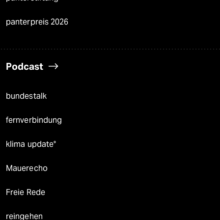
panterpreis 2026
Podcast
bundestalk
fernverbindung
klima update°
Mauerecho
Freie Rede
reingehen