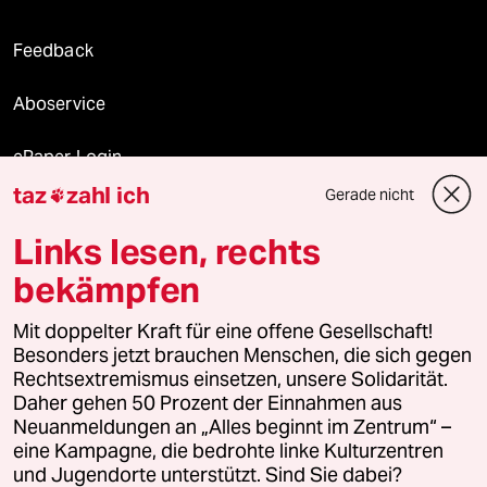
Feedback
Aboservice
ePaper Login
taz
zahl ich
Gerade nicht

Downloads für Abonnierende
Links lesen, rechts
bekämpfen
© 2026 taz Verlags und Vertriebs GmbH
Alle Rechte vorbehalten. Bei rechtlichen Fragen oder für Genehmigungen
Mit doppelter Kraft für eine offene Gesellschaft!
wenden Sie sich bitte an
lizenzen@taz.de
Besonders jetzt brauchen Menschen, die sich gegen
Rechtsextremismus einsetzen, unsere Solidarität.
Daher gehen 50 Prozent der Einnahmen aus
Feedback
Redaktionsstatut
Kommune-Richtlinien
KI-
Neuanmeldungen an „Alles beginnt im Zentrum“ –
eine Kampagne, die bedrohte linke Kulturzentren
Leitlinie
Informant
Datenschutz
Impressum
AGB
und Jugendorte unterstützt. Sind Sie dabei?