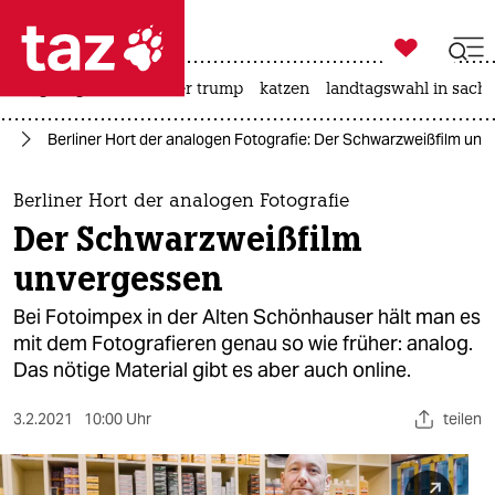

taz zahl ich
bergsteigen
usa unter trump
katzen
landtagswahl in sachs

taz zahl ich
in
Berliner Hort der analogen Fotografie: Der Schwarzweißfilm un
taz zahl ich
themen
Berliner Hort der analogen Fotografie
Der Schwarzweißfilm
politik
unvergessen
öko
Bei Fotoimpex in der Alten Schönhauser hält man es
mit dem Fotografieren genau so wie früher: analog.
gesellschaft
Das nötige Material gibt es aber auch online.
kultur
3.2.2021
10:00 Uhr
teilen
sport