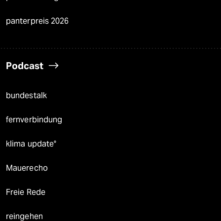
panterpreis 2026
Podcast
bundestalk
fernverbindung
klima update°
Mauerecho
Freie Rede
reingehen