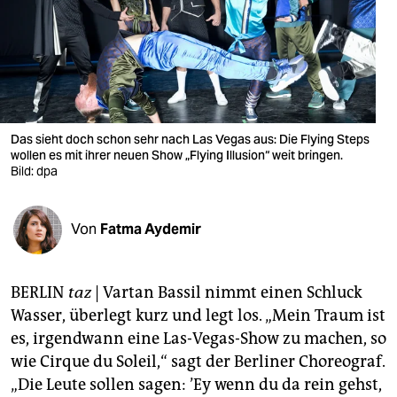
berlin
nord
wahrheit
verlag
Das sieht doch schon sehr nach Las Vegas aus: Die Flying Steps
wollen es mit ihrer neuen Show „Flying Illusion“ weit bringen.
verlag
Bild: dpa
veranstaltungen
shop
Von
Fatma Aydemir
fragen & hilfe
BERLIN
taz
| Vartan Bassil nimmt einen Schluck
unterstützen
Wasser, überlegt kurz und legt los. „Mein Traum ist
abo
es, irgendwann eine Las-Vegas-Show zu machen, so
wie Cirque du Soleil,“ sagt der Berliner Choreograf.
genossenschaft
„Die Leute sollen sagen: ’Ey wenn du da rein gehst,