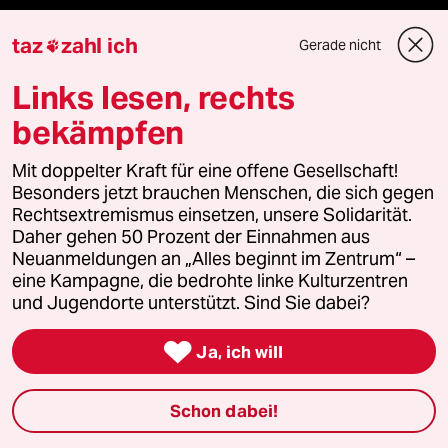
taz
zahl ich
Feedback
Gerade nicht

Links lesen, rechts
Aboservice
bekämpfen
ePaper Login
Mit doppelter Kraft für eine offene Gesellschaft!
Besonders jetzt brauchen Menschen, die sich gegen
Downloads für Abonnierende
Rechtsextremismus einsetzen, unsere Solidarität.
Daher gehen 50 Prozent der Einnahmen aus
Neuanmeldungen an „Alles beginnt im Zentrum“ –
eine Kampagne, die bedrohte linke Kulturzentren
© 2026 taz Verlags und Vertriebs GmbH
und Jugendorte unterstützt. Sind Sie dabei?
Alle Rechte vorbehalten. Bei rechtlichen Fragen oder für Genehmigungen
wenden Sie sich bitte an
lizenzen@taz.de

Ja, ich will
Feedback
Redaktionsstatut
Kommune-Richtlinien
KI-
Schon dabei!
Leitlinie
Informant
Datenschutz
Impressum
AGB