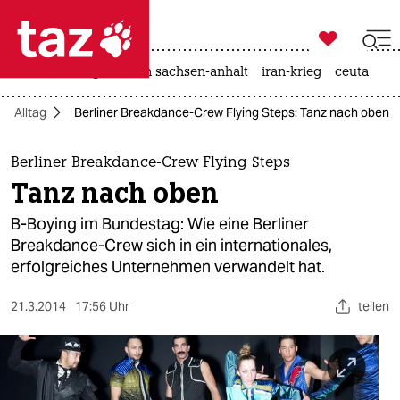

taz zahl ich
hitze
landtagswahl in sachsen-anhalt
iran-krieg
ceuta

taz zahl ich
Alltag
Berliner Breakdance-Crew Flying Steps: Tanz nach oben
taz zahl ich
themen
Berliner Breakdance-Crew Flying Steps
Tanz nach oben
politik
B-Boying im Bundestag: Wie eine Berliner
öko
Breakdance-Crew sich in ein internationales,
erfolgreiches Unternehmen verwandelt hat.
gesellschaft
21.3.2014
17:56 Uhr
teilen
kultur
sport