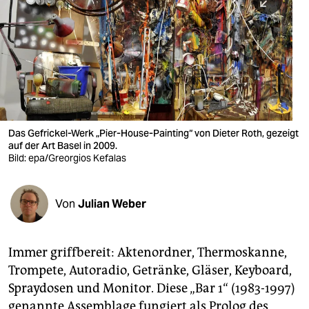
berlin
nord
wahrheit
verlag
verlag
Das Gefrickel-Werk „Pier-House-Painting“ von Dieter Roth, gezeigt
auf der Art Basel in 2009.
veranstaltungen
Bild: epa/Greorgios Kefalas
shop
fragen & hilfe
Von
Julian Weber
unterstützen
Immer griffbereit: Aktenordner, Thermoskanne,
abo
Trompete, Autoradio, Getränke, Gläser, Keyboard,
genossenschaft
Spraydosen und Monitor. Diese „Bar 1“ (1983-1997)
genannte Assemblage fungiert als Prolog des