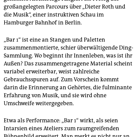
epaper login
großangelegten Parcours über „Dieter Roth und
die Musik“, einer instruktiven Schau im
Hamburger Bahnhof in Berlin.
„Bar 1“ ist eine an Stangen und Paletten
zusammenmontierte, schier überwältigende Ding-
Sammlung. Wo beginnt ihr Innenleben, was ist ihr
Außen? Das zusammengetragene Material scheint
variabel erweiterbar, weist zahlreiche
Gebrauchsspuren auf. Zum Vorschein kommt
darin die Erinnerung an Gehörtes, die fulminante
Erfahrung von Musik, und sie wird ohne
Umschweife weitergegeben.
Etwa als Performance: „Bar 1“ wirkt, als seien
Intarsien eines Ateliers zum raumgreifenden
Bühnenbild erweitert. Man merkt es nicht nur an