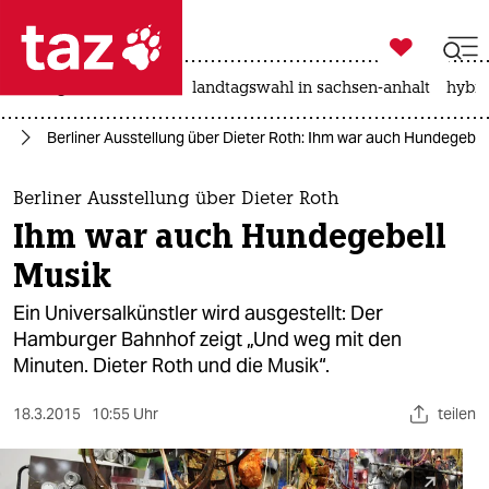

taz zahl ich
niedrigwasser
rente
landtagswahl in sachsen-anhalt
hybri

taz zahl ich
ik
Berliner Ausstellung über Dieter Roth: Ihm war auch Hundegebel
taz zahl ich
themen
Berliner Ausstellung über Dieter Roth
Ihm war auch Hundegebell
politik
Musik
öko
Ein Universalkünstler wird ausgestellt: Der
Hamburger Bahnhof zeigt „Und weg mit den
gesellschaft
Minuten. Dieter Roth und die Musik“.
kultur
18.3.2015
10:55 Uhr
teilen
sport