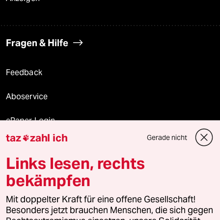
Fragen & Hilfe
Feedback
Aboservice
ePaper Login
taz
zahl ich
Gerade nicht

Downloads für Abonnierende
Links lesen, rechts
bekämpfen
© 2026 taz Verlags und Vertriebs GmbH
Alle Rechte vorbehalten. Bei rechtlichen Fragen oder für Genehmigungen
Mit doppelter Kraft für eine offene Gesellschaft!
wenden Sie sich bitte an
lizenzen@taz.de
Besonders jetzt brauchen Menschen, die sich gegen