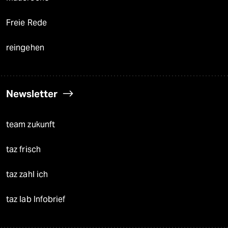
Freie Rede
reingehen
Newsletter
team zukunft
taz frisch
taz zahl ich
taz lab Infobrief