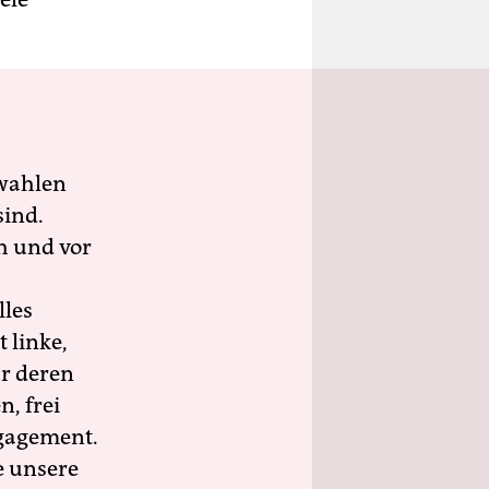
.
wahlen
sind.
h und vor
lles
 linke,
ür deren
n, frei
ngagement.
e unsere