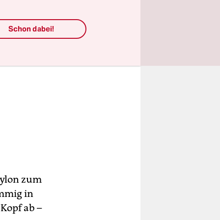
Schon dabei!
bylon zum
mmig in
 Kopf ab –