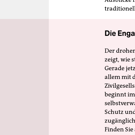
traditione
Die Enga
Der drohe
zeigt, wie
Gerade jet
allem mit d
Zivilgesell
beginnt im
selbstverw
Schutz und 
zugänglich
Finden Sie