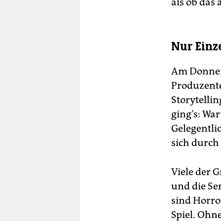
als ob das
Nur Einze
Am Donners
Produzente
Storytelli
ging’s: Wa
Gelegentlic
sich durch
Viele der 
und die Se
sind Horro
Spiel. Ohn