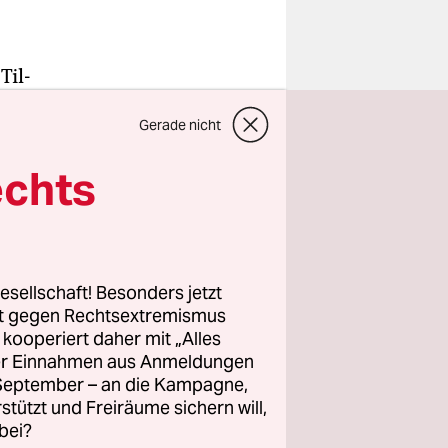
Til-
er düstere
Gerade nicht
tion,
 und
echts
hkeit, dem
ppers
esellschaft! Besonders jetzt
e
rt gegen Rechtsextremismus
icht nur
z kooperiert daher mit „Alles
ller Einnahmen aus Anmeldungen
dere auch
. September – an die Kampagne,
rstützt und Freiräume sichern will,
bei?