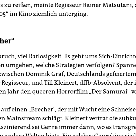
 zu reißen, meinte Regisseur Rainer Matsutani,
5“ im Kino ziemlich unterging.
cher“
uch, viel Ratlosigkeit. Es geht ums Sich-Einricht
n umgehen, welche Strategien verfolgen? Span
zwischen Dominik Graf, Deutschlands gefeierte
-Regisseur, und Till Kleinert, dffb-Absolvent, der
n Jahr den queeren Horrorfilm „Der Samurai“ vo
 auf einen „Brecher“, der mit Wucht eine Schneise
en Mainstream schlägt. Kleinert vertrat die subku
aszinierend sei Genre immer dann, wo es transgres
n andere Welten biete. Ein solches Genrekino sied