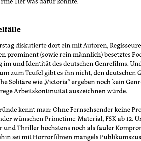
 arme Tier was dafür könnte.
lfälle
tag diskutierte dort ein mit Autoren, Regisseur
n prominent (sowie rein männlich) besetztes P
ng im und Identität des deutschen Genrefilms. U
rum zum Teufel gibt es ihn nicht, den deutschen 
he Solitäre wie „Victoria“ ergeben noch kein Genr
 rege Arbeitskontinuität auszeichnen würde.
Gründe kennt man: Ohne Fernsehsender keine Pr
nder wünschen Primetime-Material, FSK ab 12. U
r und Thriller höchstens noch als fauler Kompro
ehin sei mit Horrorfilmen mangels Publikumszu