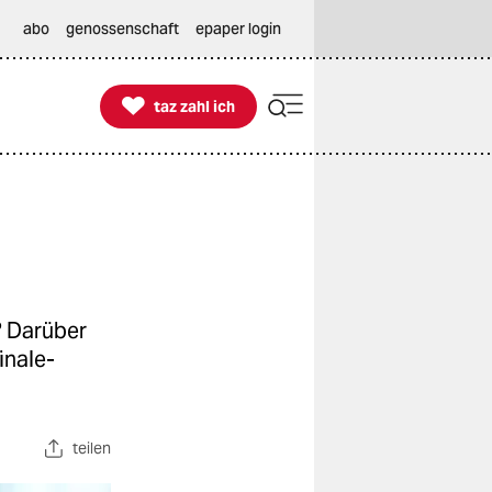
abo
genossenschaft
epaper login

taz zahl ich
taz zahl ich
? Darüber
inale-
teilen