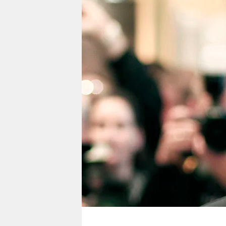
berlin
nord
wahrheit
verlag
verlag
veranstaltungen
shop
fragen & hilfe
unterstützen
abo
genossenschaft