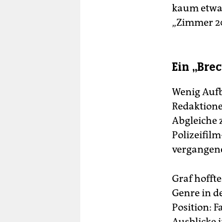
kaum etwas
„Zimmer 20
Ein „Bre
Wenig Aufbr
Redaktione
Abgleiche 
Polizeifilm
vergangene
Graf hoffte
Genre in d
Position: F
Ausblicke i