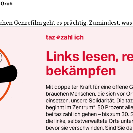
 Groh
hen Genrefilm geht es prächtig. Zumindest, was 
Komödien und Sonntagabend-Krimis betrifft. Ab
taz
zahl ich

tmosphärische Horrorfilme, visionäre Science-Fic
che Fantasy? Mit souveränem Auftritt, aufregend
Links lesen, r
Den filmischen Traditionen, der sozialen Wirklic
bekämpfen
erpflichtet? In Deutschland nahezu Fehlanzeige.
einzelner Wettbewerbsbeitrag wie Sebastian Schi
Mit doppelter Kraft für eine offene G
ama „Victoria“ bildet da eine so herausstechend
brauchen Menschen, die sich vor O
dass der in einem einzigen Take gedrehte Film n
einsetzen, unsere Solidarität. Die ta
beginnt im Zentrum“. 50 Prozent a
er ambitionierten Produktion, sondern insbeson
bei taz zahl ich gehen – bis zum 30
lm diskutiert wird.
die linke, selbstverwaltete Orte unte
bevor sie verschwinden. Sind Sie da