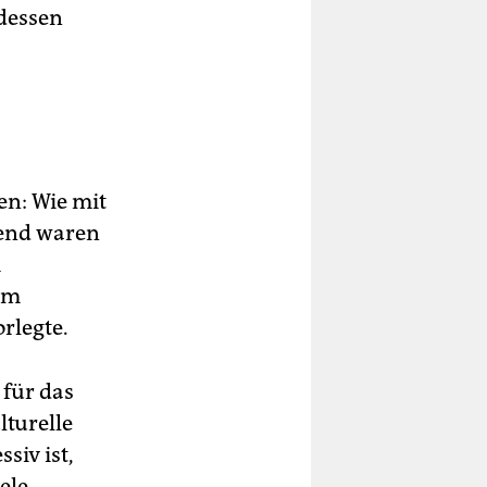
 dessen
en: Wie mit
nend waren
m
 im
rlegte.
 für das
lturelle
siv ist,
ele