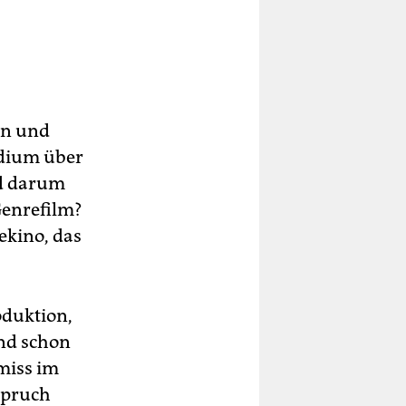
en und
odium über
nd darum
Genrefilm?
ekino, das
oduktion,
nd schon
miss im
spruch