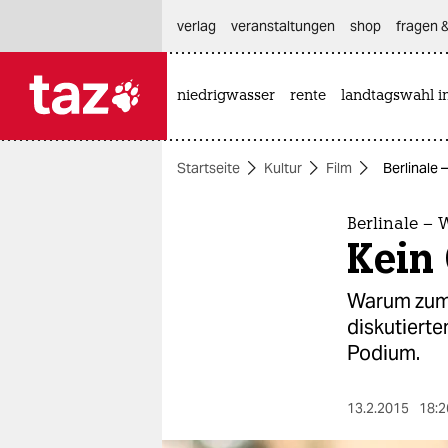
hautnavigation anspringen
hauptinhalt anspringen
footer anspringen
verlag
veranstaltungen
shop
fragen &
niedrigwasser
rente
landtagswahl i

taz zahl ich
taz zahl ich
Startseite
Kultur
Film
Berlinale 
themen
politik
Berlinale – 
Kein 
öko
Warum zum 
gesellschaft
diskutiert
Podium.
kultur
sport
13.2.2015
18:2