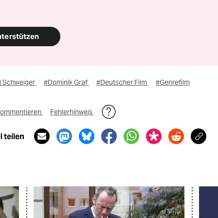
nterstützen
il Schweiger
#Dominik Graf
#Deutscher Film
#Genrefilm
ommentieren
Fehlerhinweis
 teilen