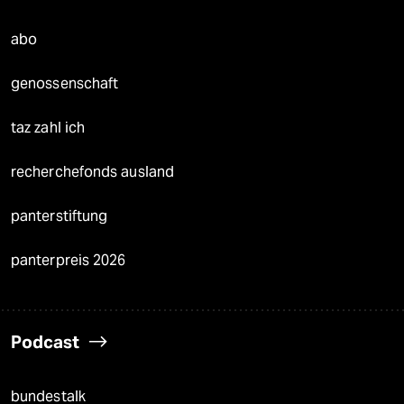
abo
genossenschaft
taz zahl ich
recherchefonds ausland
panterstiftung
panterpreis 2026
Podcast
bundestalk