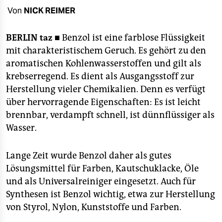
berlin
Von
NICK REIMER
nord
BERLIN
taz ■
Benzol ist eine farblose Flüssigkeit
wahrheit
mit charakteristischem Geruch. Es gehört zu den
aromatischen Kohlenwasserstoffen und gilt als
verlag
krebserregend. Es dient als Ausgangsstoff zur
verlag
Herstellung vieler Chemikalien. Denn es verfügt
über hervorragende Eigenschaften: Es ist leicht
veranstaltungen
brennbar, verdampft schnell, ist dünnflüssiger als
shop
Wasser.
fragen & hilfe
Lange Zeit wurde Benzol daher als gutes
unterstützen
Lösungsmittel für Farben, Kautschuklacke, Öle
und als Universalreiniger eingesetzt. Auch für
abo
Synthesen ist Benzol wichtig, etwa zur Herstellung
genossenschaft
von Styrol, Nylon, Kunststoffe und Farben.