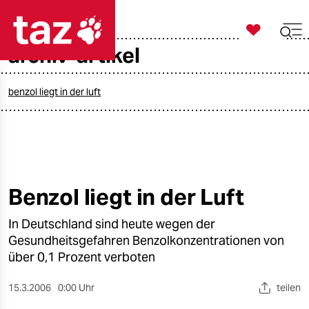

taz zahl ich
archiv-artikel

taz zahl ich
taz zahl ich
benzol liegt in der luft
themen
politik
öko
Benzol liegt in der Luft
gesellschaft
In Deutschland sind heute wegen der
Gesundheitsgefahren Benzolkonzentrationen von
kultur
über 0,1 Prozent verboten
sport
15.3.2006
0:00 Uhr
teilen