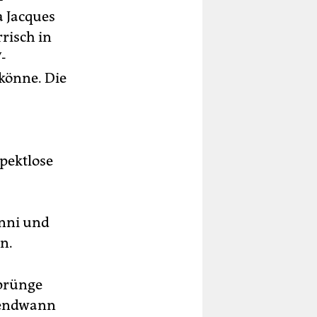
a Jacques
risch in
-
könne. Die
spektlose
anni und
n.
sprünge
rgendwann