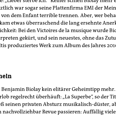
: „Lieber sterbe ich.“ Keiner schien Biolay mehr 
tztlich war sogar seine Plattenfirma EMI der Me
 von dem Enfant terrible trennen. Aber, wer beha
0 kam etwas überraschend die lang ersehnte Ane
lichkeit: Bei den Victoires de la musique wurde B
erpreten gekürt, und sein neuestes, ohne das Zut
tis produziertes Werk zum Album des Jahres 201
heln
t Benjamin Biolay kein elitärer Geheimtipp mehr.
rlob regelrecht überhäuft: „La Superbe“, so der Tit
eß seinen privaten Absturz musikalisch-düster, a
 nachvollziehbar Revue passieren: Auffällig viel