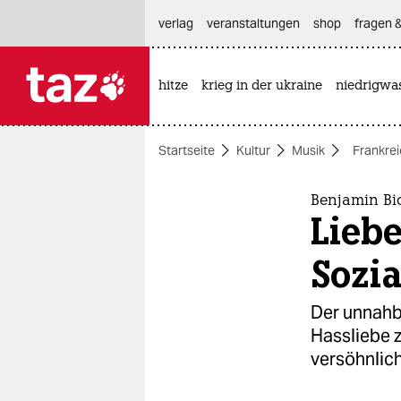
hautnavigation anspringen
hauptinhalt anspringen
footer anspringen
verlag
veranstaltungen
shop
fragen &
hitze
krieg in der ukraine
niedrigwa

taz zahl ich
taz zahl ich
Startseite
Kultur
Musik
Frankre
themen
politik
Benjamin Bi
Liebe
öko
Sozia
gesellschaft
Der unnahb
kultur
Hassliebe 
versöhnlich
sport