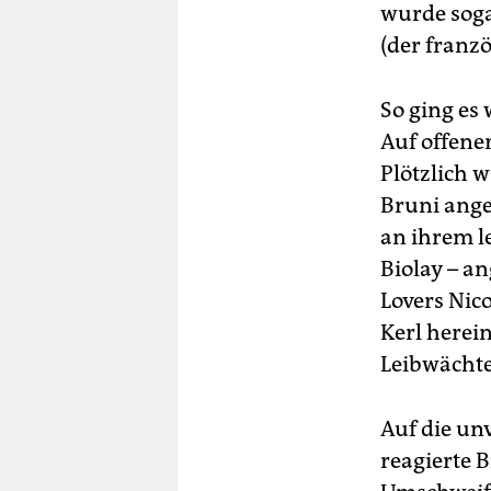
wurde soga
(der franz
So ging es
Auf offene
Plötzlich 
Bruni ange
an ihrem l
Biolay – a
Lovers Nic
Kerl herei
Leibwächte
Auf die un
reagierte B