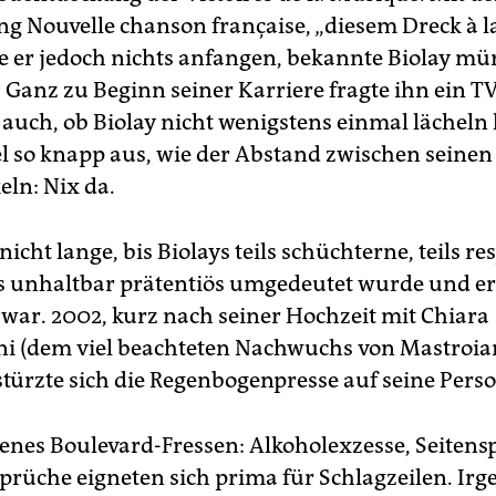
g Nouvelle chanson française, „diesem Dreck à l
ne er jedoch nichts anfangen, bekannte Biolay mür
 Ganz zu Beginn seiner Karriere fragte ihn ein TV
auch, ob Biolay nicht wenigstens einmal lächeln 
el so knapp aus, wie der Abstand zwischen seinen
ln: Nix da.
nicht lange, bis Biolays teils schüchterne, teils re
s unhaltbar prätentiös umgedeutet wurde und er
 war. 2002, kurz nach seiner Hochzeit mit Chiara
i (dem viel beachteten Nachwuchs von Mastroi
stürzte sich die Regenbogenpresse auf seine Perso
enes Boulevard-Fressen: Alkoholexzesse, Seiten
prüche eigneten sich prima für Schlagzeilen. I