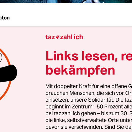
aton
taz
zahl ich
ht auf meiner Stirn etwa Benjamin Biolay?“, fragt

he Rapper Joey Starr in einem Film von 2008 iron
Links lesen, r
osen verstanden sofort, was damit gemeint war: Bi
ainsbourgs legitimer Erbe gehandelt wurde, gilt a
bekämpfen
r, elitärer und eitler Snob. Mit so jemand will 
ein gemacht werden.
Mit doppelter Kraft für eine offene G
brauchen Menschen, die sich vor O
 sich hier immerhin um den Mentor der Nouvell
einsetzen, unsere Solidarität. Die ta
 der dank seiner Mischung aus erlesenem Pop,
beginnt im Zentrum“. 50 Prozent a
bei taz zahl ich gehen – bis zum 30
chen Songtexten und einer Prise Elektro das fran
die linke, selbstverwaltete Orte unte
n vor einer schäbigen Zukunft in Pariser Eckkne
bevor sie verschwinden. Sind Sie da
t.