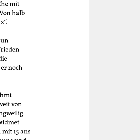
Ehe mit
„Von halb
z“.
nun
Frieden
die
 er noch
rühmt
weit von
ngweilig.
 widmet
 mit 15 ans