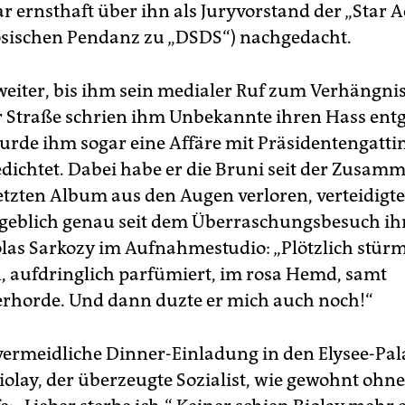
r ernsthaft über ihn als Juryvorstand der „Star
ösischen Pendanz zu „DSDS“) nachgedacht.
 weiter, bis ihm sein medialer Ruf zum Verhängni
r Straße schrien ihm Unbekannte ihren Hass ent
wurde ihm sogar eine Affäre mit Präsidentengatti
dichtet. Dabei habe er die Bruni seit der Zusam
etzten Album aus den Augen verloren, verteidigte
ngeblich genau seit dem Überraschungsbesuch ih
olas Sarkozy im Aufnahmestudio: „Plötzlich stürm
n, aufdringlich parfümiert, im rosa Hemd, samt
rhorde. Und dann duzte er mich auch noch!“
vermeidliche Dinner-Einladung in den Elysee-Pal
iolay, der überzeugte Sozialist, wie gewohnt ohne