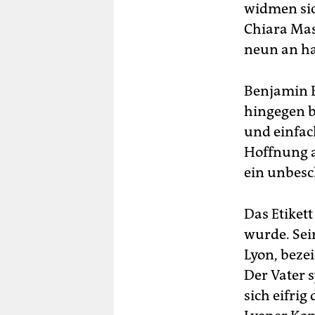
widmen sic
Chiara Mas
neun an ha
Benjamin B
hingegen b
und einfac
Hoffnung a
ein unbesc
Das Etiket
wurde. Sei
Lyon, beze
Der Vater s
sich eifrig