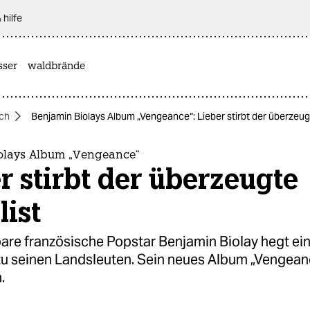
 hilfe
sser
waldbrände
ich
Benjamin Biolays Album „Vengeance“: Lieber stirbt der überzeugt
olays Album „Vengeance“
r stirbt der überzeugte
list
are französische Popstar Benjamin Biolay hegt ei
zu seinen Landsleuten. Sein neues Album „Vengeanc
.