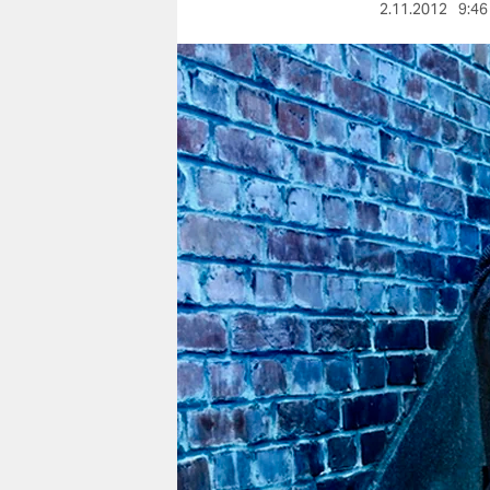
berlin
2.11.2012
9:46
nord
wahrheit
verlag
verlag
veranstaltungen
shop
fragen & hilfe
unterstützen
abo
genossenschaft