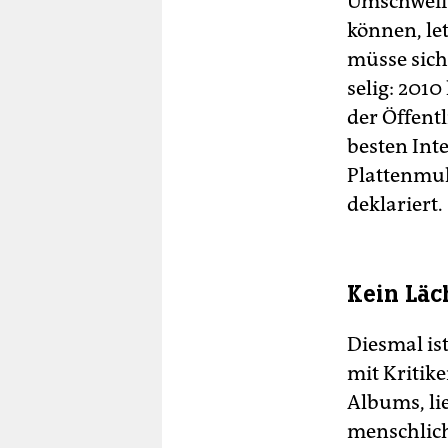
Umschweife
können, le
müsse sich
selig: 201
der Öffent
besten Int
Plattenmul
deklariert.
Kein Läc
Diesmal is
mit Kritike
Albums, li
menschlich