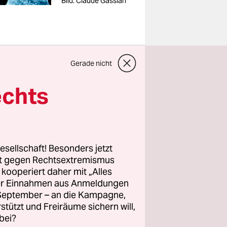
Bild: Claude Gassian
e der
Gerade nicht
isch. Und
echts
olay, der
ls
niemand
esellschaft! Besonders jetzt
rt gegen Rechtsextremismus
e chanson
z kooperiert daher mit „Alles
ller Einnahmen aus Anmeldungen
. September – an die Kampagne,
zösische
rstützt und Freiräume sichern will,
ipen
bei?