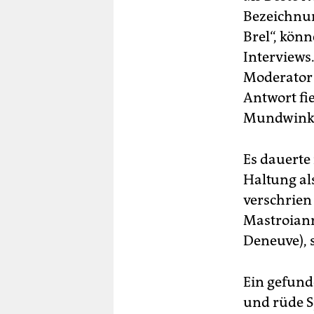
Bezeichnun
Brel“, kön
Interviews.
Moderator 
Antwort fi
Mundwinke
Es dauerte 
Haltung al
verschrien
Mastroiann
Deneuve), 
Ein gefund
und rüde S