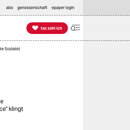
abo
genossenschaft
epaper login

taz zahl ich
taz zahl ich
e Sozialist
ne
e“ klingt