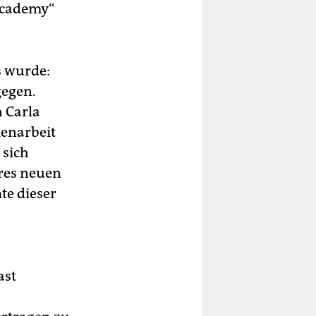
 Academy“
s wurde:
gegen.
n Carla
menarbeit
 sich
res neuen
te dieser
ast