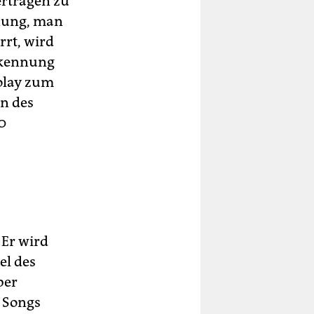
ertragen zu
inung, man
rrt, wird
rkennung
iolay zum
un des
0
 Er wird
el des
ber
e Songs