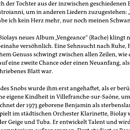
h der Tochter aus der inzwischen geschiedenen 
troianni, um in anderen Liedern zuzugestehen: 
be ich kein Herz mehr, nur noch meinen Schwan
iolays neues Album „Vengeance“ (Rache) klingt 
einahe versöhnlich. Eine Sehnsucht nach Ruhe, 
hem Genuss schwingt zwischen allen Zeilen, wie 
uf eine zweite Chance oder einen Neuanfang, als
hriebenes Blatt war.
t des Snobs wurde ihm erst angehaftet, als er be
ne eigene Kindheit in Villefranche-sur-Saône, un
ichnet der 1973 geborene Benjamin als sterbensla
pielt im städtischen Orchester Klarinette, Biolay
 der Geige und Tuba. Er entwickelt Talent und wird