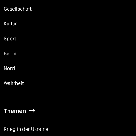
berlin
Gesellschaft
nord
Kultur
wahrheit
Sport
verlag
verlag
Berlin
veranstaltungen
Nord
shop
Wahrheit
fragen & hilfe
unterstützen
Themen
abo
genossenschaft
Krieg in der Ukraine