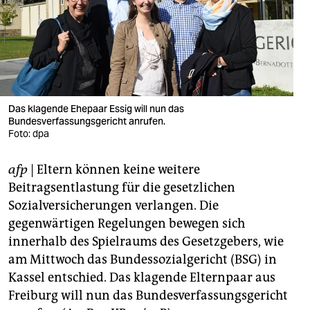
berlin
nord
wahrheit
verlag
Das klagende Ehepaar Essig will nun das
verlag
Bundesverfassungsgericht anrufen.
Foto: dpa
veranstaltungen
afp
| Eltern können keine weitere
shop
Beitragsentlastung für die gesetzlichen
fragen & hilfe
Sozialversicherungen verlangen. Die
gegenwärtigen Regelungen bewegen sich
unterstützen
innerhalb des Spielraums des Gesetzgebers, wie
abo
am Mittwoch das Bundessozialgericht (BSG) in
Kassel entschied. Das klagende Elternpaar aus
genossenschaft
Freiburg will nun das Bundesverfassungsgericht