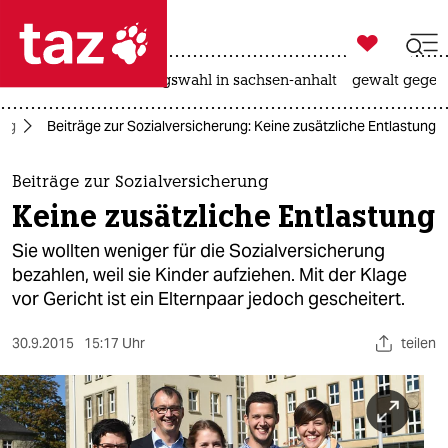

taz zahl ich
hitze
surfen
landtagswahl in sachsen-anhalt
gewalt gegen

taz zahl ich
tag
Beiträge zur Sozialversicherung: Keine zusätzliche Entlastung
taz zahl ich
themen
Beiträge zur Sozialversicherung
Keine zusätzliche Entlastung
politik
Sie wollten weniger für die Sozialversicherung
öko
bezahlen, weil sie Kinder aufziehen. Mit der Klage
vor Gericht ist ein Elternpaar jedoch gescheitert.
gesellschaft
30.9.2015
15:17 Uhr
teilen
kultur
sport