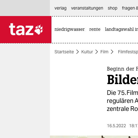
hautnavigation anspringen
hauptinhalt anspringen
footer anspringen
verlag
veranstaltungen
shop
fragen &
niedrigwasser
rente
landtagswahl i

taz zahl ich
taz zahl ich
Startseite
Kultur
Film
Filmfests
themen
politik
Beginn der F
Bild
öko
Die 75. Fil
gesellschaft
regulären 
zentrale Rol
kultur
sport
16.5.2022
18:1