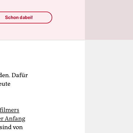
Schon dabei!
den. Dafür
eute
filmers
 er Anfang
sind von