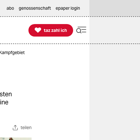
abo
genossenschaft
epaper login

taz zahl ich
taz zahl ich
m Kampfgebiet
rsten
ine
teilen