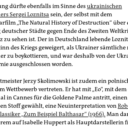
ung dürfte ebenfalls im Sinne des
ukrainischen
rs Sergei Loznitsa
sein, der selbst mit dem
film „The Natural History of Destruction“ über 
 deutscher Städte gegen Ende des Zweiten Weltkr
 zu sehen ist. Der in Deutschland lebende Loznit
ginn des Kriegs geweigert, als Ukrainer sämtliche
r zu boykottieren, und war deshalb von der Ukra
mie ausgeschlossen worden.
tmeister Jerzy Skolimowski ist zudem ein polnisc
im Wettbewerb vertreten. Er hat mit „Eo“, mit dem
al in Cannes für die Goldene Palme antritt, einen
hen Stoff gewählt, eine Neuinterpretation von
Rob
lassiker „Zum Beispiel Balthasar“ (1966).
Man dar
rem auf Isabelle Huppert als Hauptdarstellerin f