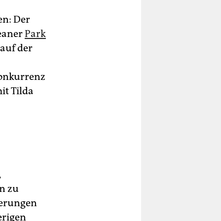
en: Der
reaner
Park
 auf der
Konkurrenz
it Tilda
,
n zu
derungen
erigen