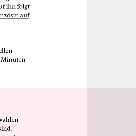
uf ihn folgt
anzösin auf
ellen
ei Minuten
wahlen
sind.