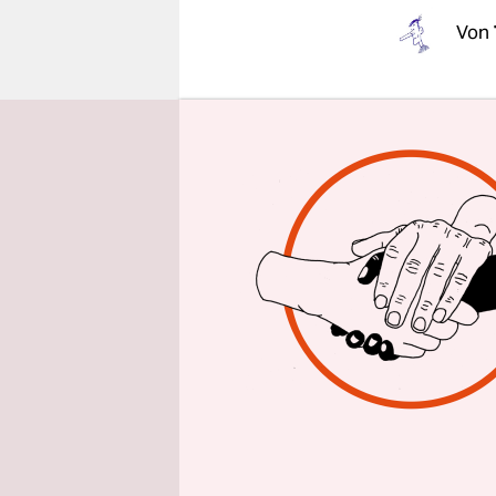
epaper login
Von
Noch staunt
das im Mai
zwar nicht
sicherheit
wieder zu
die Corona
von Maske