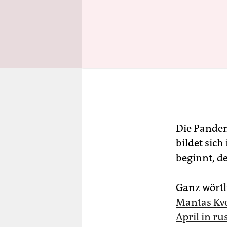
Die Pandem
bildet sic
beginnt, d
Ganz wörtl
Mantas Kve
April in r