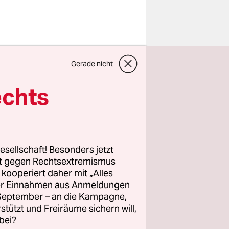
sette, und
Gerade nicht
 Cannes
echts
lmwelt
men, ohne
um Tragen
esellschaft! Besonders jetzt
rt gegen Rechtsextremismus
z kooperiert daher mit „Alles
ller Einnahmen aus Anmeldungen
. September – an die Kampagne,
rstützt und Freiräume sichern will,
bei?