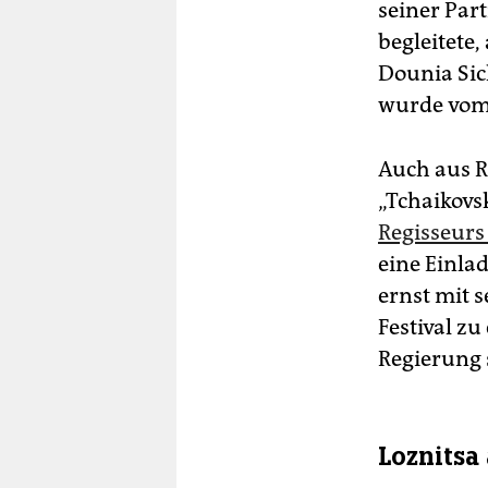
seiner Par
begleitete
Dounia Sic
wurde vom
Auch aus R
„Tchaikovs
Regisseurs
eine Einla
ernst mit 
Festival z
Regierung 
Loznitsa