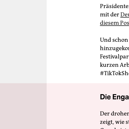
Präsidenten
mit der
Deu
diesem Po
Und schon 
hinzugeko
Festivalpar
kurzen Arb
#TikTokSh
Die Enga
Der drohe
zeigt, wie