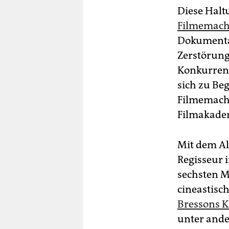
Diese Halt
Filmemache
Dokumentar
Zerstörung
Konkurrenz
sich zu Be
Filmemache
Filmakade
Mit dem Al
Regisseur 
sechsten M
cineastisc
Bressons K
unter ande