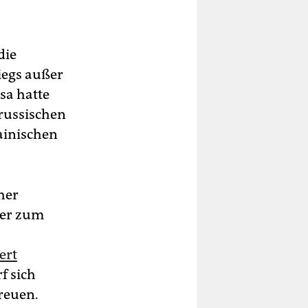
die
iegs außer
sa hatte
 russischen
i­nischen
her
 er zum
ert
f sich
reuen.