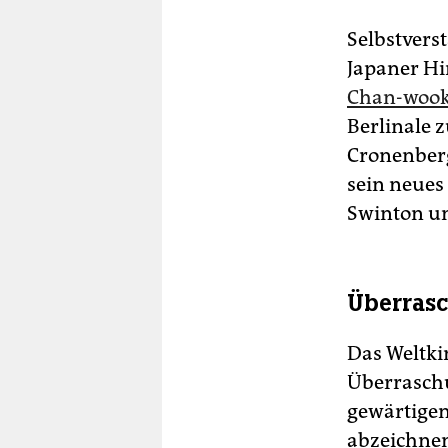
Selbstvers
Japaner Hi
Chan-woo
Berlinale 
Cronenberg
sein neues
Swinton un
Überrasc
Das Weltki
Überrasch
gewärtigen
abzeichnen