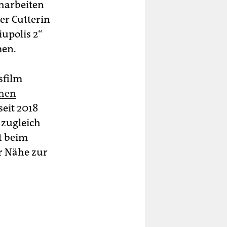
eharbeiten
er Cutterin
iupolis 2“
men.
sfilm
chen
seit 2018
 zugleich
t beim
er Nähe zur