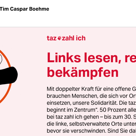
Tim Caspar Boehme
 man ein bisschen: Ja, es geht wieder an die Croi
taz
zahl ich

. Vergangenes Jahr hatten die
Filmfestspiele von
 wie 2020 ausfallen müssen, doch musste man
Links lesen, r
shalber auf den Juli ausweichen
. Jetzt kann die Fi
bekämpfen
r angestammten Zeit im Frühling zusammenkom
tests vom Vorjahr, man rät lediglich dringend z
n im Inneren.
Mit doppelter Kraft für eine offene G
brauchen Menschen, die sich vor O
einsetzen, unsere Solidarität. Die ta
beginnt im Zentrum“. 50 Prozent a
bei taz zahl ich gehen – bis zum 30
die linke, selbstverwaltete Orte unte
bevor sie verschwinden. Sind Sie da