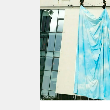
berlin
nord
wahrheit
verlag
verlag
veranstaltungen
shop
fragen & hilfe
unterstützen
abo
genossenschaft