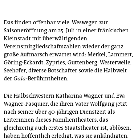
Die ersten Festspiele unter der Leitung von Eva
Wagner-Pasquier und Katharina Wagner zeigen bis
zum 28. August 30 Vorstellungen in Inszenierungen
Das finden offenbar viele. Weswegen zur
von Christoph Marthaler, Tankred Dorst, Stefan
Saisoneröffnung am 25. Juli in einer fränkischen
Herheim und Katharina Wagner. Neu ist in diesem
Kleinstadt mit überwältigenden
Jahr ein Vermittlungsprogramm mit
Einführungsvorträgen und dem "Fliegenden
Vereinsmitgliedschaftszahlen wieder der ganz
Holländer" in einer Bearbeitung speziell für Kinder.
große Aufmarsch erwartet wird: Merkel, Lammert,
Göring-Eckardt, Zypries, Guttenberg, Westerwelle,
Seehofer, diverse Botschafter sowie die Halbwelt
der
Gala
-Berühmtheiten.
Die Halbschwestern Katharina Wagner und Eva
Wagner-Pasquier, die ihren Vater Wolfgang jetzt
nach seiner über 40-jährigen Dienstzeit als
Leiterinnen dieses Familientheaters, das
gleichzeitig auch erstes Staatstheater ist, ablösen,
haben hoffentlich erledigt, was sie ankündigten.