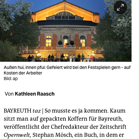
berlin
nord
wahrheit
verlag
verlag
veranstaltungen
Außen hui, innen pfui: Gefeiert wird bei den Festspielen gern - auf
Kosten der Arbeiter
shop
Bild: ap
fragen & hilfe
Von
Kathleen Raasch
unterstützen
BAYREUTH
taz
| So musste es ja kommen. Kaum
abo
sitzt man auf gepackten Koffern für Bayreuth,
veröffentlicht der Chefredakteur der Zeitschrift
genossenschaft
Opernwelt,
Stephan Mösch, ein Buch, in dem er