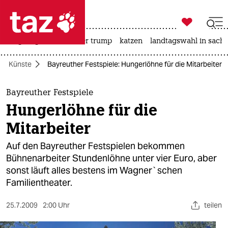

taz zahl ich
bergsteigen
usa unter trump
katzen
landtagswahl in sachs

taz zahl ich
Künste
Bayreuther Festspiele: Hungerlöhne für die Mitarbeiter
taz zahl ich
themen
Bayreuther Festspiele
Hungerlöhne für die
politik
Mitarbeiter
öko
Auf den Bayreuther Festspielen bekommen
Bühnenarbeiter Stundenlöhne unter vier Euro, aber
gesellschaft
sonst läuft alles bestens im Wagner`schen
Familientheater.
kultur
sport
25.7.2009
2:00 Uhr
teilen