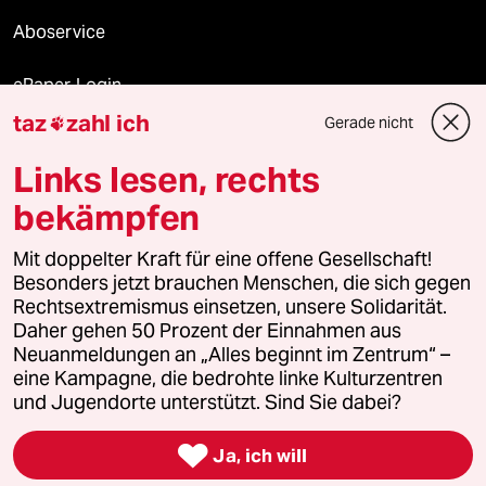
Aboservice
ePaper Login
taz
zahl ich
Gerade nicht

Downloads für Abonnierende
Links lesen, rechts
bekämpfen
© 2026 taz Verlags und Vertriebs GmbH
Mit doppelter Kraft für eine offene Gesellschaft!
Alle Rechte vorbehalten. Bei rechtlichen Fragen oder für Genehmigungen
wenden Sie sich bitte an
lizenzen@taz.de
Besonders jetzt brauchen Menschen, die sich gegen
Rechtsextremismus einsetzen, unsere Solidarität.
Daher gehen 50 Prozent der Einnahmen aus
Feedback
Redaktionsstatut
Kommune-Richtlinien
KI-
Neuanmeldungen an „Alles beginnt im Zentrum“ –
eine Kampagne, die bedrohte linke Kulturzentren
Leitlinie
Informant
Datenschutz
Impressum
AGB
und Jugendorte unterstützt. Sind Sie dabei?
Seitenwende
Einwilligungen widerrufen (Ads)

Ja, ich will