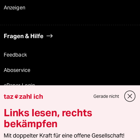
Anzeigen
Fragen & Hilfe
Feedback
Aboservice
ePaper Login
taz
zahl ich
Gerade nicht

Downloads für Abonnierende
Links lesen, rechts
bekämpfen
© 2026 taz Verlags und Vertriebs GmbH
Mit doppelter Kraft für eine offene Gesellschaft!
Alle Rechte vorbehalten. Bei rechtlichen Fragen oder für Genehmigungen
wenden Sie sich bitte an
lizenzen@taz.de