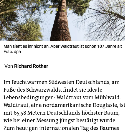
berlin
nord
wahrheit
verlag
Man sieht es ihr nicht an: Aber Waldtraut ist schon 107 Jahre alt
Foto: dpa
verlag
veranstaltungen
Von
Richard Rother
shop
Im feuchtwarmen Südwesten Deutschlands, am
fragen & hilfe
Fuße des Schwarzwalds, findet sie ideale
Lebensbedingungen: Waldtraut vom Mühlwald.
unterstützen
Waldtraut, eine nordamerikanische Douglasie, ist
abo
mit 65,58 Metern Deutschlands höchster Baum,
wie bei einer Messung jüngst bestätigt wurde.
genossenschaft
Zum heutigen internationalen Tag des Baumes