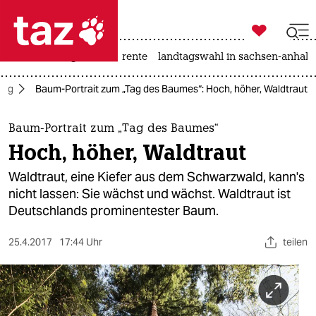

taz zahl ich
hitze
niedrigwasser
rente
landtagswahl in sachsen-anhalt

taz zahl ich
ltag
Baum-Portrait zum „Tag des Baumes“: Hoch, höher, Waldtraut
taz zahl ich
themen
Baum-Portrait zum „Tag des Baumes“
Hoch, höher, Waldtraut
politik
Waldtraut, eine Kiefer aus dem Schwarzwald, kann's
öko
nicht lassen: Sie wächst und wächst. Waldtraut ist
Deutschlands prominentester Baum.
gesellschaft
25.4.2017
17:44 Uhr
teilen
kultur
sport