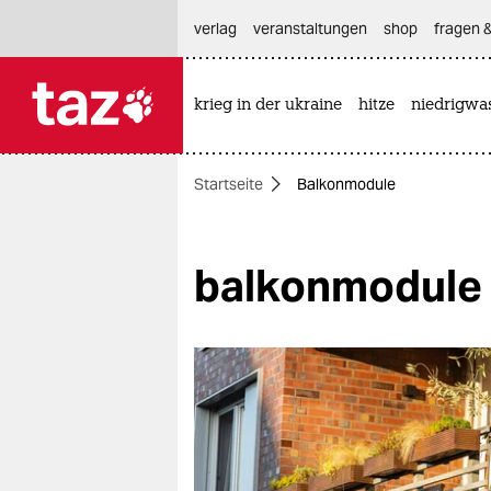
hautnavigation anspringen
hauptinhalt anspringen
footer anspringen
verlag
veranstaltungen
shop
fragen &
krieg in der ukraine
hitze
niedrigwa

taz zahl ich
taz zahl ich
Startseite
Balkonmodule
themen
politik
balkonmodule
öko
gesellschaft
kultur
sport