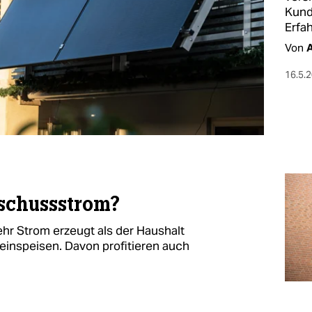
Kun­
Erfa
Von
A
16.5.
schussstrom?
hr Strom erzeugt als der Haushalt
 einspeisen. Davon profitieren auch