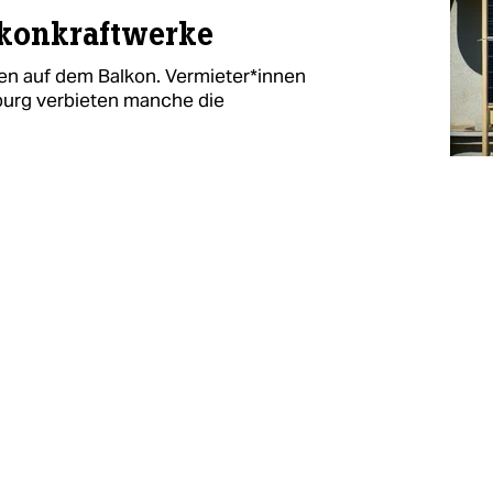
lkonkraftwerke
len auf dem Balkon. Ver­mie­­ter*in­nen
urg verbieten manche die