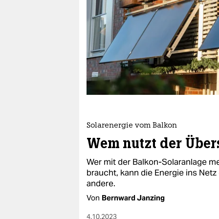
berlin
nord
wahrheit
verlag
verlag
veranstaltungen
shop
Solarenergie vom Balkon
Wem nutzt der Über
fragen & hilfe
Wer mit der Balkon-Solaranlage me
unterstützen
braucht, kann die Energie ins Netz
abo
andere.
Von
Bernward Janzing
genossenschaft
4.10.2023