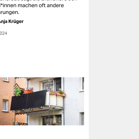
d*in­nen machen oft andere
hrungen.
nja Krüger
2024