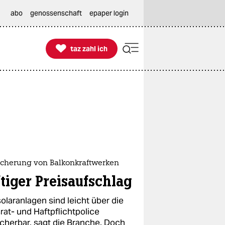
abo
genossenschaft
epaper login

taz zahl ich
taz zahl ich
icherung von Balkonkraftwerken
ftiger Preisaufschlag
olaranlagen sind leicht über die
rat- und Haftpflichtpolice
icherbar, sagt die Branche. Doch