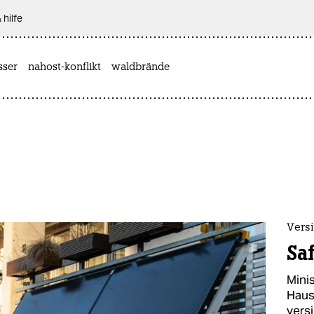
 hilfe
sser
nahost-konflikt
waldbrände
Vers
Sa
Minis
Haus
vers