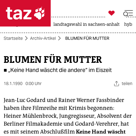

taz zahl ich
niedrigwasser
rente
landtagswahl in sachsen-anhalt
hybri

taz zahl ich
Startseite
Archiv-Artikel
BLUMEN FÜR MUTTER
taz zahl ich
themen
BLUMEN FÜR MUTTER
politik
■ „Keine Hand wäscht die andere“ im Eiszeit
öko
18.1.1990
0:00 Uhr
teilen
gesellschaft
Jean-Luc Godard und Rainer Werner Fassbinder
haben ihre Filmreihe mit Krimis begonnen:
kultur
Heiner Mühlenbrock, Jungregisseur, Absolvent der
sport
Berliner Filmakademie und Godard-Verehrer, hat
es mit seinem Abschlußfilm
Keine Hand wäscht