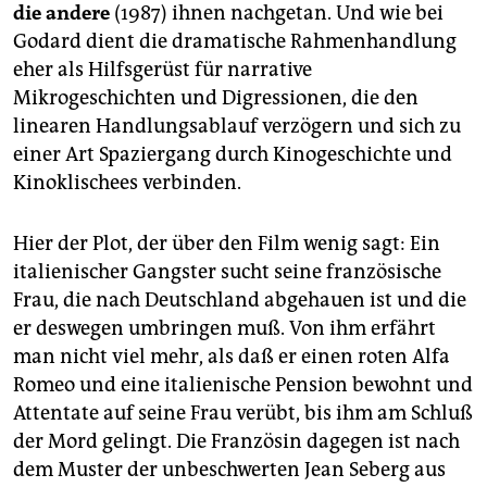
berlin
die andere
(1987) ihnen nachgetan. Und wie bei
Godard dient die dramatische Rahmenhandlung
nord
eher als Hilfsgerüst für narrative
wahrheit
Mikrogeschichten und Digressionen, die den
linearen Handlungsablauf verzögern und sich zu
verlag
einer Art Spaziergang durch Kinogeschichte und
Kinoklischees verbinden.
verlag
veranstaltungen
Hier der Plot, der über den Film wenig sagt: Ein
italienischer Gangster sucht seine französische
shop
Frau, die nach Deutschland abgehauen ist und die
fragen & hilfe
er deswegen umbringen muß. Von ihm erfährt
man nicht viel mehr, als daß er einen roten Alfa
unterstützen
Romeo und eine italienische Pension bewohnt und
abo
Attentate auf seine Frau verübt, bis ihm am Schluß
der Mord gelingt. Die Französin dagegen ist nach
genossenschaft
dem Muster der unbeschwerten Jean Seberg aus