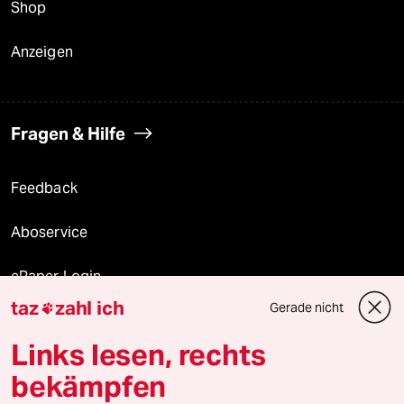
Shop
Anzeigen
Fragen & Hilfe
Feedback
Aboservice
ePaper Login
taz
zahl ich
Gerade nicht

Downloads für Abonnierende
Links lesen, rechts
bekämpfen
© 2026 taz Verlags und Vertriebs GmbH