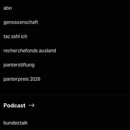
abo
genossenschaft
taz zahl ich
recherchefonds ausland
panterstiftung
panterpreis 2026
Podcast
bundestalk