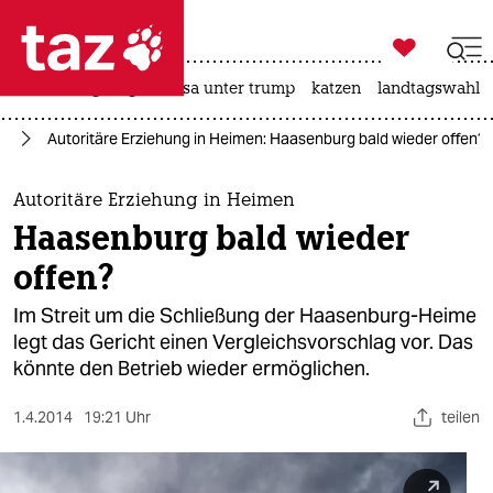

taz zahl ich
hitze
bergsteigen
usa unter trump
katzen
landtagswahl i

taz zahl ich
me
Autoritäre Erziehung in Heimen: Haasenburg bald wieder offen?
taz zahl ich
themen
Autoritäre Erziehung in Heimen
Haasenburg bald wieder
politik
offen?
öko
Im Streit um die Schließung der Haasenburg-Heime
legt das Gericht einen Vergleichsvorschlag vor. Das
gesellschaft
könnte den Betrieb wieder ermöglichen.
kultur
1.4.2014
19:21 Uhr
teilen
sport