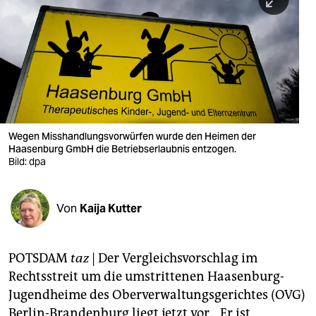
berlin
nord
wahrheit
verlag
verlag
Wegen Misshandlungsvorwürfen wurde den Heimen der
Haasenburg GmbH die Betriebserlaubnis entzogen.
veranstaltungen
Bild: dpa
shop
fragen & hilfe
Von
Kaija Kutter
unterstützen
POTSDAM
taz
| Der Vergleichsvorschlag im
abo
Rechtsstreit um die umstrittenen Haasenburg-
genossenschaft
Jugendheime des Oberverwaltungsgerichtes (OVG)
Berlin-Brandenburg liegt jetzt vor. „Er ist