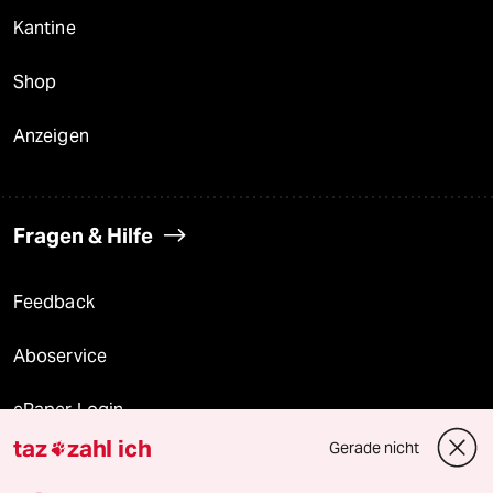
Kantine
Shop
Anzeigen
Fragen & Hilfe
Feedback
Aboservice
ePaper Login
taz
zahl ich
Gerade nicht

Downloads für Abonnierende