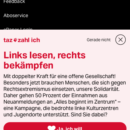
Feedback
Aboservice
ePaper Login
taz
zahl ich
Gerade nicht

Downloads für Abonnierende
Links lesen, rechts
bekämpfen
© 2026 taz Verlags und Vertriebs GmbH
Mit doppelter Kraft für eine offene Gesellschaft!
Alle Rechte vorbehalten. Bei rechtlichen Fragen oder für Genehmigungen
wenden Sie sich bitte an
lizenzen@taz.de
Besonders jetzt brauchen Menschen, die sich gegen
Rechtsextremismus einsetzen, unsere Solidarität.
Daher gehen 50 Prozent der Einnahmen aus
Feedback
Redaktionsstatut
Kommune-Richtlinien
KI-
Neuanmeldungen an „Alles beginnt im Zentrum“ –
eine Kampagne, die bedrohte linke Kulturzentren
Leitlinie
Informant
Datenschutz
Impressum
AGB
und Jugendorte unterstützt. Sind Sie dabei?
Seitenwende
Einwilligungen widerrufen (Ads)

Ja, ich will