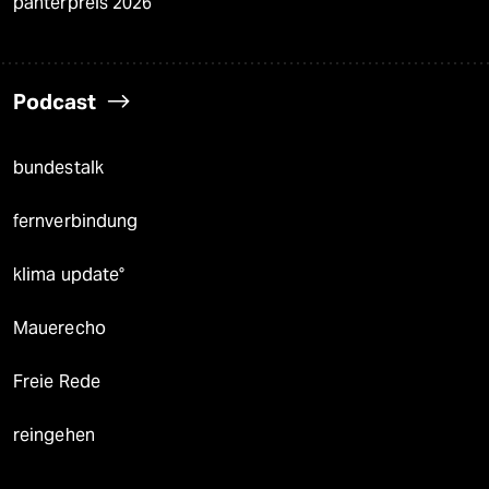
panterpreis 2026
Podcast
bundestalk
fernverbindung
klima update°
Mauerecho
Freie Rede
reingehen