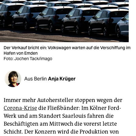
berlin
nord
wahrheit
verlag
Der Verkauf bricht ein: Volkswagen warten auf die Verschiffung im
verlag
Hafen von Emden
Foto: Jochen Tack/imago
veranstaltungen
shop
Aus Berlin
Anja Krüger
fragen & hilfe
Immer mehr Autohersteller stoppen wegen der
unterstützen
Corona-Krise
die Fließbänder: Im Kölner Ford-
abo
Werk und am Standort Saarlouis fahren die
Beschäftigten am Mittwoch die vorerst letzte
genossenschaft
Schicht. Der Konzern wird die Produktion von