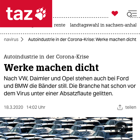

taz zahl ich
hitze
niedrigwasser
rente
landtagswahl in sachsen-anhalt

taz zahl ich
ronavirus
Autoindustrie in der Corona-Krise: Werke machen dicht
taz zahl ich
themen
Autoindustrie in der Corona-Krise
Werke machen dicht
politik
Nach VW, Daimler und Opel stehen auch bei Ford
öko
und BMW die Bänder still. Die Branche hat schon vor
dem Virus unter einer Absatzflaute gelitten.
gesellschaft
18.3.2020
14:02 Uhr
teilen
kultur
sport