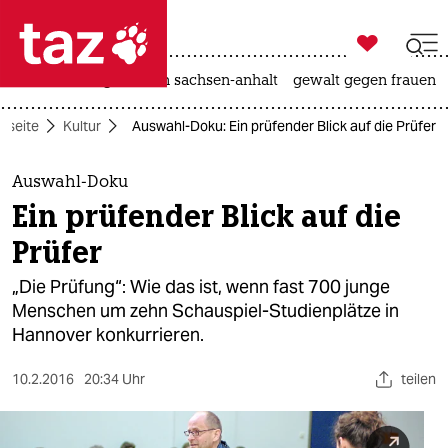

taz zahl ich
hitze
landtagswahl in sachsen-anhalt
gewalt gegen frauen

taz zahl ich
rtseite
Kultur
Auswahl-Doku: Ein prüfender Blick auf die Prüfer
taz zahl ich
themen
Auswahl-Doku
Ein prüfender Blick auf die
politik
Prüfer
öko
„Die Prüfung“: Wie das ist, wenn fast 700 junge
Menschen um zehn Schauspiel-Studienplätze in
gesellschaft
Hannover konkurrieren.
kultur
10.2.2016
20:34 Uhr
teilen
sport