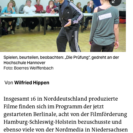
berlin
nord
wahrheit
verlag
verlag
Spielen, beurteilen, beobachten: „Die Prüfung“, gedreht an der
Hochschule Hannover
veranstaltungen
Foto: Boerres Weiffenbach
shop
Von
Wilfried Hippen
fragen & hilfe
unterstützen
Insgesamt 16 in Norddeutschland produzierte
Filme finden sich im Programm der jetzt
abo
gestarteten Berlinale, acht von der Filmförderung
Hamburg-Schleswig-Holstein bezuschusste und
genossenschaft
ebenso viele von der Nordmedia in Niedersachsen