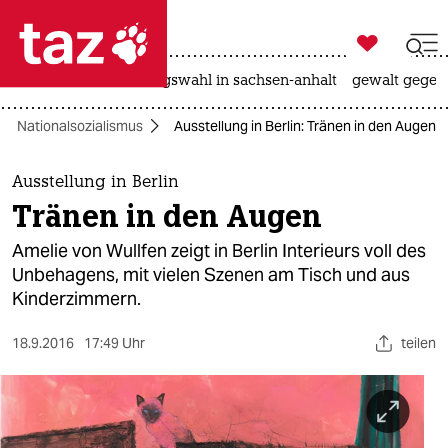

taz zahl ich
hitze
surfen
landtagswahl in sachsen-anhalt
gewalt gegen

taz zahl ich
Nationalsozialismus
Ausstellung in Berlin: Tränen in den Augen
taz zahl ich
themen
Ausstellung in Berlin
Tränen in den Augen
politik
Amelie von Wullfen zeigt in Berlin Interieurs voll des
öko
Unbehagens, mit vielen Szenen am Tisch und aus
Kinderzimmern.
gesellschaft
18.9.2016
17:49 Uhr
teilen
kultur
sport