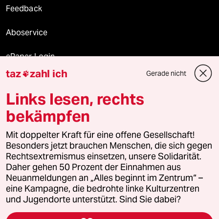
Feedback
Aboservice
ePaper Login
taz
zahl ich
Gerade nicht

Downloads für Abonnierende
Links lesen, rechts
bekämpfen
© 2026 taz Verlags und Vertriebs GmbH
Mit doppelter Kraft für eine offene Gesellschaft!
Alle Rechte vorbehalten. Bei rechtlichen Fragen oder für Genehmigungen
wenden Sie sich bitte an
lizenzen@taz.de
Besonders jetzt brauchen Menschen, die sich gegen
Rechtsextremismus einsetzen, unsere Solidarität.
Daher gehen 50 Prozent der Einnahmen aus
Feedback
Redaktionsstatut
Kommune-Richtlinien
KI-
Neuanmeldungen an „Alles beginnt im Zentrum“ –
eine Kampagne, die bedrohte linke Kulturzentren
Leitlinie
Informant
Datenschutz
Impressum
AGB
und Jugendorte unterstützt. Sind Sie dabei?