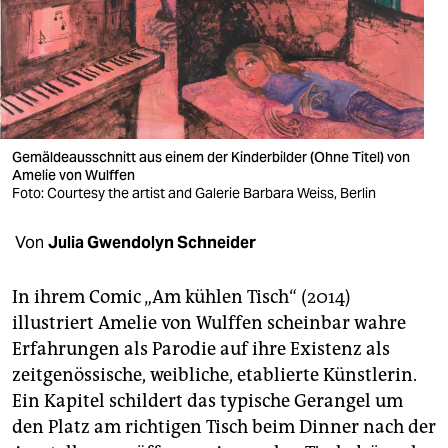
berlin
nord
wahrheit
verlag
Gemäldeausschnitt aus einem der Kinderbilder (Ohne Titel) von
verlag
Amelie von Wulffen
Foto: Courtesy the artist and Galerie Barbara Weiss, Berlin
veranstaltungen
Von
Julia Gwendolyn Schneider
shop
fragen & hilfe
In ihrem Comic „Am kühlen Tisch“ (2014)
illustriert Amelie von Wulffen scheinbar wahre
unterstützen
Erfahrungen als Parodie auf ihre Existenz als
abo
zeitgenössische, weibliche, etablierte Künstlerin.
Ein Kapitel schildert das typische Gerangel um
genossenschaft
den Platz am richtigen Tisch beim Dinner nach der