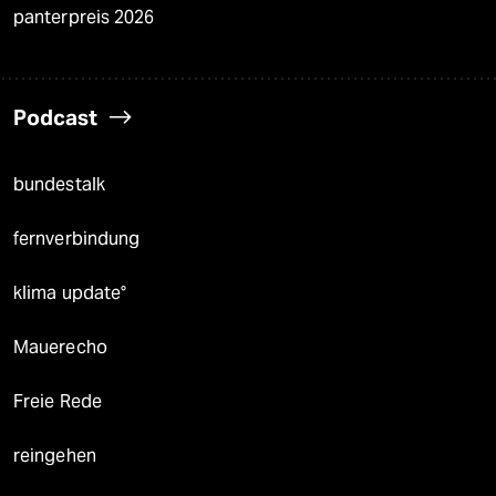
panterpreis 2026
Podcast
bundestalk
fernverbindung
klima update°
Mauerecho
Freie Rede
reingehen