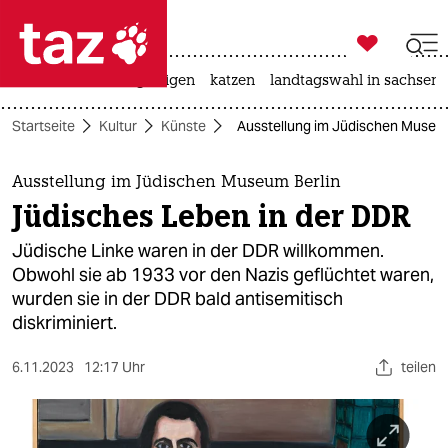

taz zahl ich
ceuta
hitze
bergsteigen
katzen
landtagswahl in sachsen-

taz zahl ich
Startseite
Kultur
Künste
Ausstellung im Jüdischen Museum
taz zahl ich
themen
Ausstellung im Jüdischen Museum Berlin
Jüdisches Leben in der DDR
politik
Jüdische Linke waren in der DDR willkommen.
öko
Obwohl sie ab 1933 vor den Nazis geflüchtet waren,
wurden sie in der DDR bald antisemitisch
gesellschaft
diskriminiert.
kultur
6.11.2023
12:17 Uhr
teilen
sport