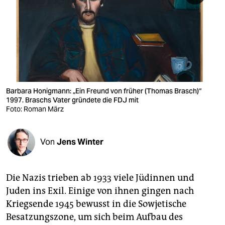
berlin
nord
wahrheit
verlag
verlag
Barbara Honigmann: „Ein Freund von früher (Thomas Brasch)“
1997. Braschs Vater gründete die FDJ mit
veranstaltungen
Foto: Roman März
shop
Von
Jens Winter
fragen & hilfe
unterstützen
Die Nazis trieben ab 1933 viele Jüdinnen und
abo
Juden ins Exil. Einige von ihnen gingen nach
Kriegsende 1945 bewusst in die Sowjetische
genossenschaft
Besatzungszone, um sich beim Aufbau des