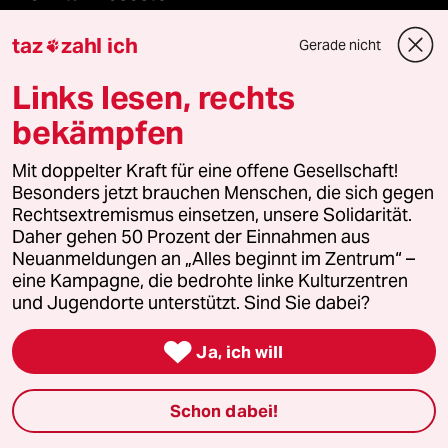
taz
zahl ich
Gerade nicht

taz Blogs
Links lesen, rechts
taz FUTURZWEI
bekämpfen
Le Monde diplomatique
Mit doppelter Kraft für eine offene Gesellschaft!
Besonders jetzt brauchen Menschen, die sich gegen
taz Archiv
Rechtsextremismus einsetzen, unsere Solidarität.
Daher gehen 50 Prozent der Einnahmen aus
Neuanmeldungen an „Alles beginnt im Zentrum“ –
eine Kampagne, die bedrohte linke Kulturzentren
Mehr taz Angebote
und Jugendorte unterstützt. Sind Sie dabei?

Ja, ich will
Reisen
Kantine
Schon dabei!