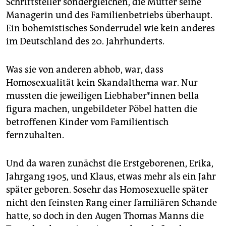
Schriftsteller sondergleichen, die Mutter seine
epaper login
Managerin und des Familienbetriebs überhaupt.
Ein bohemistisches Sonderrudel wie kein anderes
im Deutschland des 20. Jahrhunderts.
Was sie von anderen abhob, war, dass
Homosexualität kein Skandalthema war. Nur
mussten die jeweiligen Liebhaber*innen bella
figura machen, ungebildeter Pöbel hatten die
betroffenen Kinder vom Familientisch
fernzuhalten.
Und da waren zunächst die Erstgeborenen, Erika,
Jahrgang 1905, und Klaus, etwas mehr als ein Jahr
später geboren. Sosehr das Homosexuelle später
nicht den feinsten Rang einer familiären Schande
hatte, so doch in den Augen Thomas Manns die