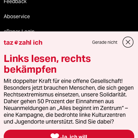
Feedback
Aboservice
ePaper Login
taz
zahl ich
Gerade nicht

Downloads für Abonnierende
Links lesen, rechts
bekämpfen
© 2026 taz Verlags und Vertriebs GmbH
Mit doppelter Kraft für eine offene Gesellschaft!
Alle Rechte vorbehalten. Bei rechtlichen Fragen oder für Genehmigungen
wenden Sie sich bitte an
lizenzen@taz.de
Besonders jetzt brauchen Menschen, die sich gegen
Rechtsextremismus einsetzen, unsere Solidarität.
Daher gehen 50 Prozent der Einnahmen aus
Feedback
Redaktionsstatut
Kommune-Richtlinien
KI-
Neuanmeldungen an „Alles beginnt im Zentrum“ –
eine Kampagne, die bedrohte linke Kulturzentren
Leitlinie
Informant
Datenschutz
Impressum
AGB
und Jugendorte unterstützt. Sind Sie dabei?
Seitenwende
Einwilligungen widerrufen (Ads)

Ja, ich will