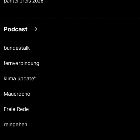
panterpreis 2026
Podcast
bundestalk
fernverbindung
klima update°
Mauerecho
Freie Rede
reingehen