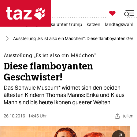

taz zahl ich
hitze
bergsteigen
usa unter trump
katzen
landtagswahl i

taz zahl ich
in
Ausstellung „Es ist also ein Mädchen“: Diese flamboyanten Gesc
taz zahl ich
themen
Ausstellung „Es ist also ein Mädchen“
Diese flamboyanten
politik
Geschwister!
öko
Das Schwule Museum* widmet sich den beiden
ältesten Kindern Thomas Manns: Erika und Klaus
gesellschaft
Mann sind bis heute Ikonen queerer Welten.
kultur
26.10.2016
14:46 Uhr
teilen
sport