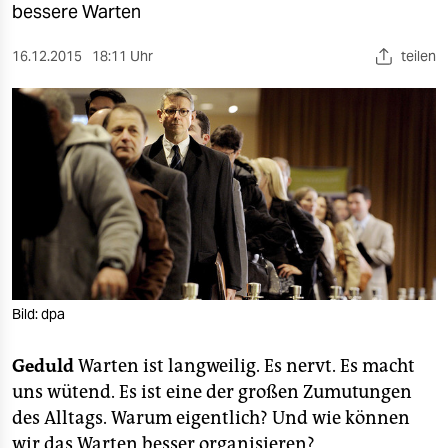
berlin
bessere Warten
nord
16.12.2015
18:11 Uhr
teilen
wahrheit
verlag
verlag
veranstaltungen
shop
fragen & hilfe
Bild: dpa
unterstützen
Geduld
Warten ist langweilig. Es nervt. Es macht
abo
uns wütend. Es ist eine der großen Zumutungen
genossenschaft
des Alltags. Warum eigentlich? Und wie können
wir das Warten besser organisieren?