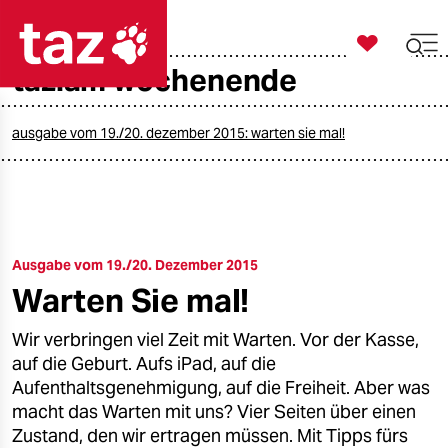

taz zahl ich
taz.am wochenende

taz zahl ich
taz zahl ich
ausgabe vom 19./20. dezember 2015: warten sie mal!
themen
politik
Ausgabe vom 19./20. Dezember 2015
öko
Warten Sie mal!
gesellschaft
Wir verbringen viel Zeit mit Warten. Vor der Kasse,
kultur
auf die Geburt. Aufs iPad, auf die
Aufenthaltsgenehmigung, auf die Freiheit. Aber was
sport
macht das Warten mit uns? Vier Seiten über einen
Zustand, den wir ertragen müssen. Mit Tipps fürs