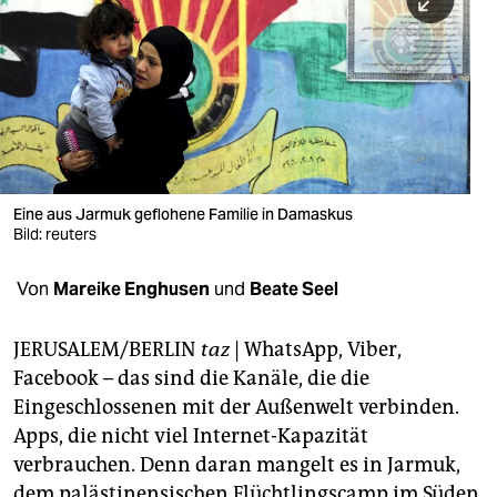
berlin
nord
wahrheit
verlag
verlag
Eine aus Jarmuk geflohene Familie in Damaskus
Bild: reuters
veranstaltungen
shop
Von
Mareike Enghusen
und
Beate Seel
fragen & hilfe
JERUSALEM/BERLIN
taz
|
WhatsApp, Viber,
unterstützen
Facebook – das sind die Kanäle, die die
Eingeschlossenen mit der Außenwelt verbinden.
abo
Apps, die nicht viel Internet-Kapazität
genossenschaft
verbrauchen. Denn daran mangelt es in Jarmuk,
dem palästinensischen Flüchtlingscamp im Süden