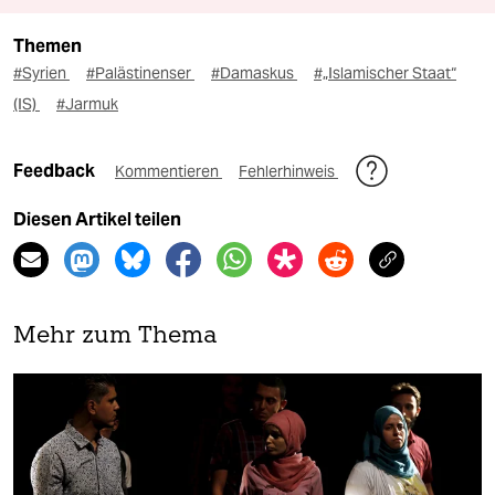
Themen
#Syrien
#Palästinenser
#Damaskus
#„Islamischer Staat“
(IS)
#Jarmuk
Feedback
Kommentieren
Fehlerhinweis
Diesen Artikel teilen
Mehr zum Thema