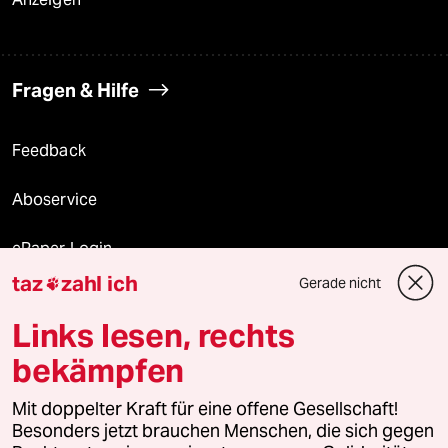
Fragen & Hilfe
Feedback
Aboservice
ePaper Login
taz
zahl ich
Gerade nicht

Downloads für Abonnierende
Links lesen, rechts
bekämpfen
© 2026 taz Verlags und Vertriebs GmbH
Alle Rechte vorbehalten. Bei rechtlichen Fragen oder für Genehmigungen
Mit doppelter Kraft für eine offene Gesellschaft!
wenden Sie sich bitte an
lizenzen@taz.de
Besonders jetzt brauchen Menschen, die sich gegen