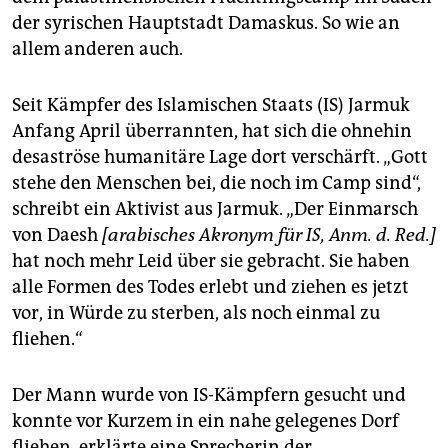
epaper login
der syrischen Hauptstadt Damaskus. So wie an
allem anderen auch.
Seit Kämpfer des Islamischen Staats (IS) Jarmuk
Anfang April überrannten, hat sich die ohnehin
desaströse humanitäre Lage dort verschärft. „Gott
stehe den Menschen bei, die noch im Camp sind“,
schreibt ein Aktivist aus Jarmuk. „Der Einmarsch
von Daesh
[arabisches Akronym für IS, Anm. d. Red.]
hat noch mehr Leid über sie gebracht. Sie haben
alle Formen des Todes erlebt und ziehen es jetzt
vor, in Würde zu sterben, als noch einmal zu
fliehen.“
Der Mann wurde von IS-Kämpfern gesucht und
konnte vor Kurzem in ein nahe gelegenes Dorf
fliehen, erklärte eine Sprecherin der