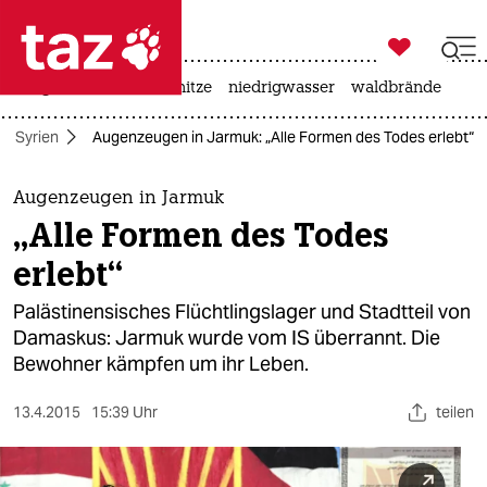

taz zahl ich
krieg in der ukraine
hitze
niedrigwasser
waldbrände

taz zahl ich
Syrien
Augenzeugen in Jarmuk: „Alle Formen des Todes erlebt“
taz zahl ich
themen
Augenzeugen in Jarmuk
„Alle Formen des Todes
politik
erlebt“
öko
Palästinensisches Flüchtlingslager und Stadtteil von
Damaskus: Jarmuk wurde vom IS überrannt. Die
gesellschaft
Bewohner kämpfen um ihr Leben.
kultur
13.4.2015
15:39 Uhr
teilen
sport