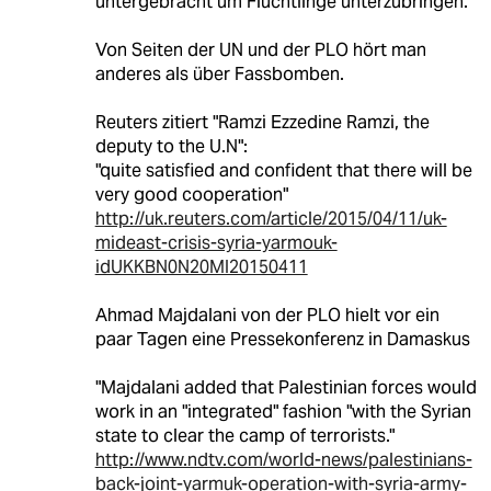
untergebracht um Flüchtlinge unterzubringen.
Von Seiten der UN und der PLO hört man
anderes als über Fassbomben.
Reuters zitiert "Ramzi Ezzedine Ramzi, the
deputy to the U.N":
"quite satisfied and confident that there will be
very good cooperation"
http://uk.reuters.com/article/2015/04/11/uk-
mideast-crisis-syria-yarmouk-
idUKKBN0N20MI20150411
Ahmad Majdalani von der PLO hielt vor ein
paar Tagen eine Pressekonferenz in Damaskus
"Majdalani added that Palestinian forces would
work in an "integrated" fashion "with the Syrian
state to clear the camp of terrorists."
http://www.ndtv.com/world-news/palestinians-
back-joint-yarmuk-operation-with-syria-army-